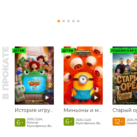
В ПРОКАТЕ
ДЕТЯМ
ДЕТЯМ
ПУШКИНСКАЯ К
История игрушек 5
Миньоны и монстры
Старый о
2026, США,
6
12
2026, США
2026, 
6
+
+
+
Япония
Мультфильм, Фантастика, Комедия, Криминал, Приключения, Семейный
Мультфильм, Фэнтези, Драма, Комедия, Приключения, Семейный