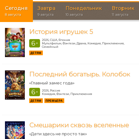
Сегодня
Завтра
Понедельник
Вторник
8 августа
9 августа
10 августа
11 августа
История игрушек 5
2026, США, Япония
6
+
Мультфильм, Фэнтези, Драма, Комедия, Приключения,
Семейный
ДЕТЯМ
Последний богатырь. Колобок
«Главный замес года»
6
2026, Россия
+
Комедия, Фэнтези, Приключения
ДЕТЯМ
ПРЕМЬЕРА
Смешарики сквозь вселенные
«Дети здесь не просто так»