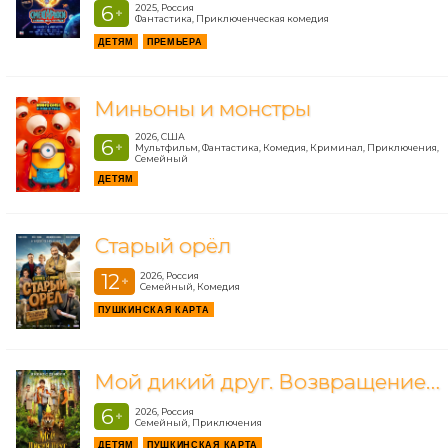
6
2025, Россия
+
Фантастика, Приключенческая комедия
ДЕТЯМ
ПРЕМЬЕРА
Миньоны и монстры
2026, США
6
+
Мультфильм, Фантастика, Комедия, Криминал, Приключения,
Семейный
ДЕТЯМ
Старый орёл
12
2026, Россия
+
Семейный, Комедия
ПУШКИНСКАЯ КАРТА
Мой дикий друг. Возвращение домой
6
2026, Россия
+
Семейный, Приключения
ДЕТЯМ
ПУШКИНСКАЯ КАРТА