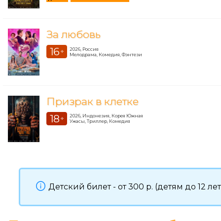
За любовь
16
2026, Россия
+
Мелодрама, Комедия, Фэнтези
Призрак в клетке
18
2026, Индонезия, Корея Южная
+
Ужасы, Триллер, Комедия
Детский билет - от 300 р. (детям до 12 л