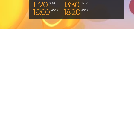
11:00
14:50
450 ₽
450 ₽
18:40
450 ₽