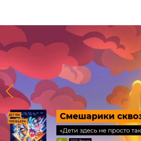
Мин
ДЕТЯМ
6
2026
+
Ближайшие сеансы
Муль
Прик