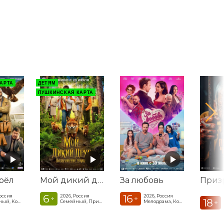
АРТА
ДЕТЯМ
ПУШКИНСКАЯ КАРТА
рёл
Мой дикий друг. Возвращение домой
За любовь
6
16
Россия
2026, Россия
2026, Россия
+
+
18
Семейный, Комедия
Семейный, Приключения
Мелодрама, Комедия, Фэнтези
+