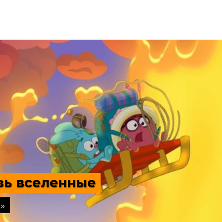
ьоны и монстры
, США
тфильм, Фантастика, Комедия, Криминал,
лючения, Семейный