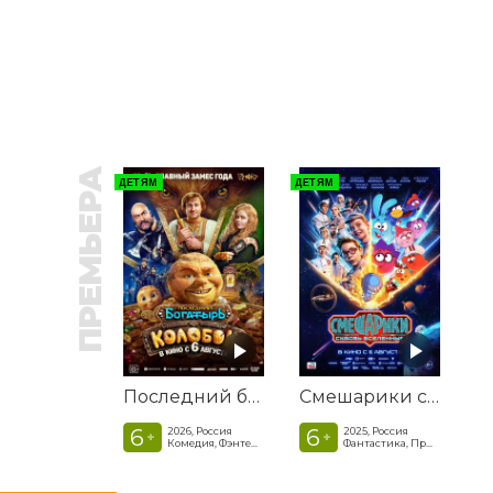
ПРЕМЬЕРА
ДЕТЯМ
ДЕТЯМ
Последний богатырь. Колобок
Смешарики сквозь вселенные
6
6
2026, Россия
2025, Россия
+
+
Комедия, Фэнтези, Приключения
Фантастика, Приключенческая комедия