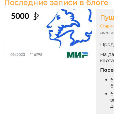
Последние записи в блоге
Пуш
Старк
Опублико
Прод
На д
карта
Посе
б
б
б
в
д