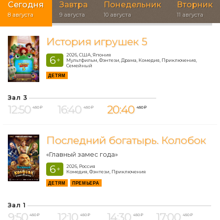
Сегодня
Завтра
Понедельник
Вторник
8 августа
9 августа
10 августа
11 августа
История игрушек 5
2026, США, Япония
6
+
Мультфильм, Фэнтези, Драма, Комедия, Приключения,
Семейный
ДЕТЯМ
Зал 3
12:50
16:40
20:40
450 ₽
450 ₽
450 ₽
Последний богатырь. Колобок
«Главный замес года»
6
2026, Россия
+
Комедия, Фэнтези, Приключения
ДЕТЯМ
ПРЕМЬЕРА
Зал 1
9:50
12:10
14:30
17:00
450 ₽
450 ₽
450 ₽
450 ₽