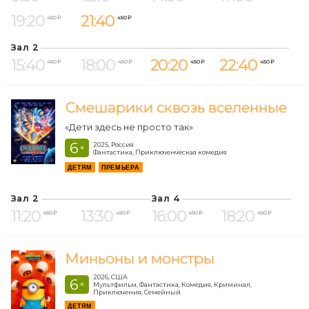
19:20
21:40
450 ₽
450 ₽
Зал 2
15:40
18:00
20:20
22:40
450 ₽
450 ₽
450 ₽
450 ₽
Смешарики сквозь вселенные
«Дети здесь не просто так»
6
2025, Россия
+
Фантастика, Приключенческая комедия
ДЕТЯМ
ПРЕМЬЕРА
Зал 2
Зал 4
11:20
13:30
16:00
18:20
450 ₽
450 ₽
450 ₽
450 ₽
Миньоны и монстры
2026, США
6
+
Мультфильм, Фантастика, Комедия, Криминал,
Приключения, Семейный
ДЕТЯМ