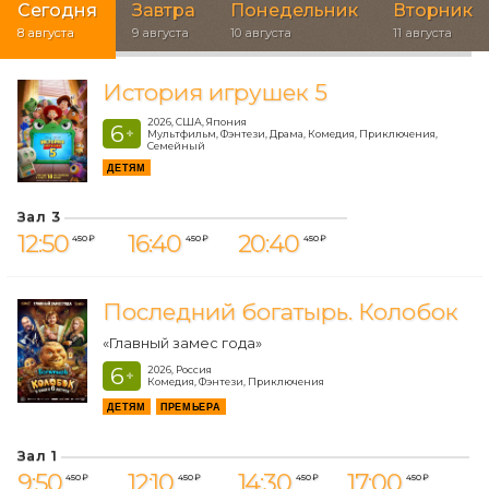
Сегодня
Завтра
Понедельник
Вторник
8 августа
9 августа
10 августа
11 августа
История игрушек 5
2026, США, Япония
6
+
Мультфильм, Фэнтези, Драма, Комедия, Приключения,
Семейный
ДЕТЯМ
Зал 3
12:50
16:40
20:40
450 ₽
450 ₽
450 ₽
Последний богатырь. Колобок
«Главный замес года»
6
2026, Россия
+
Комедия, Фэнтези, Приключения
ДЕТЯМ
ПРЕМЬЕРА
Зал 1
9:50
12:10
14:30
17:00
450 ₽
450 ₽
450 ₽
450 ₽