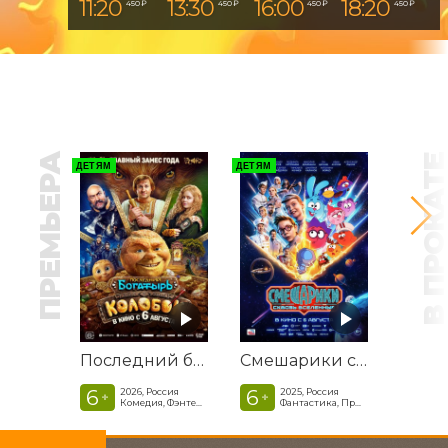
11:20
13:30
16:00
18:20
450 ₽
450 ₽
450 ₽
450 ₽
ПРЕМЬЕРА
В ПРОКАТ
ДЕТЯМ
ДЕТЯМ
Последний богатырь. Колобок
Смешарики сквозь вселенные
6
6
2026, Россия
2025, Россия
+
+
Комедия, Фэнтези, Приключения
Фантастика, Приключенческая комедия