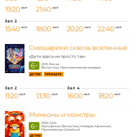
19:20
21:40
450 ₽
450 ₽
Зал 2
15:40
18:00
20:20
22:40
450 ₽
450 ₽
450 ₽
450 ₽
Смешарики сквозь вселенные
«Дети здесь не просто так»
6
2025, Россия
+
Фантастика, Приключенческая комедия
ДЕТЯМ
ПРЕМЬЕРА
Зал 2
Зал 4
11:20
13:30
16:00
18:20
450 ₽
450 ₽
450 ₽
450 ₽
Миньоны и монстры
2026, США
6
+
Мультфильм, Фантастика, Комедия, Криминал,
Приключения, Семейный
ДЕТЯМ