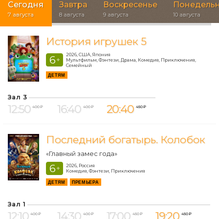
Сегодня
Завтра
Воскресенье
Понедель
7 августа
8 августа
9 августа
10 августа
История игрушек 5
2026, США, Япония
6
+
Мультфильм, Фэнтези, Драма, Комедия, Приключения,
Семейный
ДЕТЯМ
Зал 3
12:50
16:40
20:40
400 ₽
400 ₽
450 ₽
Последний богатырь. Колобок
«Главный замес года»
6
2026, Россия
+
Комедия, Фэнтези, Приключения
ДЕТЯМ
ПРЕМЬЕРА
Зал 1
12:10
14:30
17:00
19:20
400 ₽
400 ₽
450 ₽
450 ₽