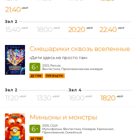
21:40
450 ₽
Зал 2
15:40
18:00
20:20
22:40
400 ₽
450 ₽
450 ₽
450 ₽
Смешарики сквозь вселенные
«Дети здесь не просто так»
6
2025, Россия
+
Фантастика, Приключенческая комедия
ДЕТЯМ
ПРЕМЬЕРА
Зал 2
Зал 4
11:20
13:30
16:00
18:20
400 ₽
400 ₽
400 ₽
450 ₽
Миньоны и монстры
2026, США
6
+
Мультфильм, Фантастика, Комедия, Криминал,
Приключения, Семейный
ДЕТЯМ