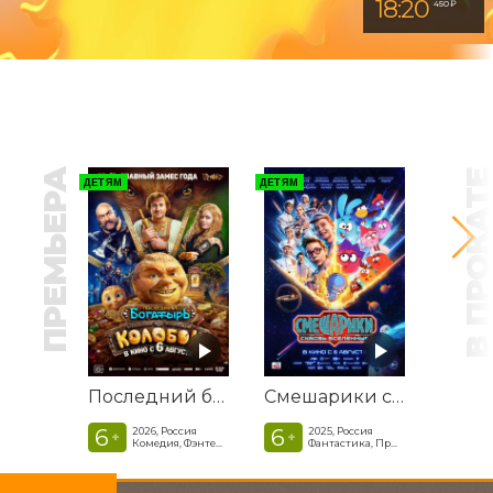
22:40
18:20
450 ₽
450 ₽
ПРЕМЬЕРА
В ПРОКАТ
ДЕТЯМ
ДЕТЯМ
Последний богатырь. Колобок
Смешарики сквозь вселенные
6
6
2026, Россия
2025, Россия
+
+
Комедия, Фэнтези, Приключения
Фантастика, Приключенческая комедия