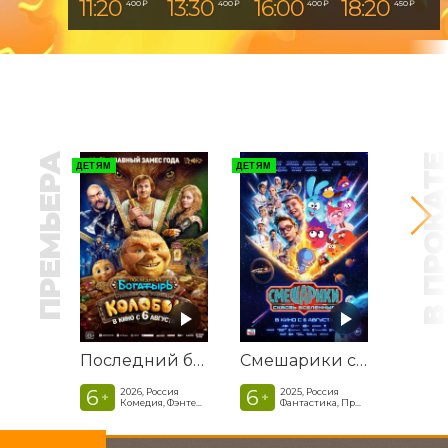
11:20
13:30
16:00
18:20
400 ₽
400 ₽
400 ₽
450 ₽
ПРЕМЬЕРА
В ПРОКАТ
ДЕТЯМ
ДЕТЯМ
Последний богатырь. Колобок
Смешарики сквозь вселенные
6
6
2026, Россия
2025, Россия
+
+
Комедия, Фэнтези, Приключения
Фантастика, Приключенческая комедия