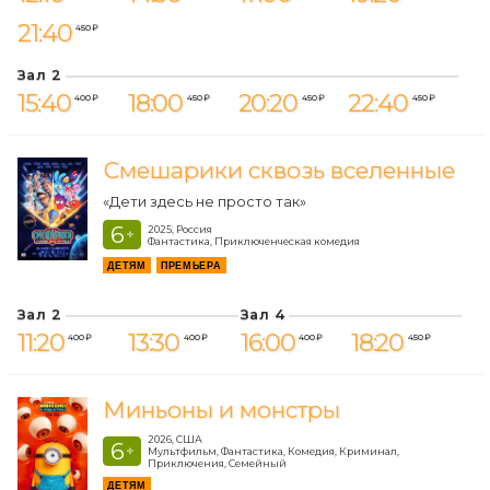
21:40
450 ₽
Зал 2
15:40
18:00
20:20
22:40
400 ₽
450 ₽
450 ₽
450 ₽
Смешарики сквозь вселенные
«Дети здесь не просто так»
6
2025, Россия
+
Фантастика, Приключенческая комедия
ДЕТЯМ
ПРЕМЬЕРА
Зал 2
Зал 4
11:20
13:30
16:00
18:20
400 ₽
400 ₽
400 ₽
450 ₽
Миньоны и монстры
2026, США
6
+
Мультфильм, Фантастика, Комедия, Криминал,
Приключения, Семейный
ДЕТЯМ