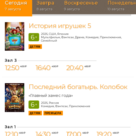
Сегодня
Завтра
Воскресенье
Понедель
7 августа
8 августа
9 августа
10 августа
История игрушек 5
2026, США, Япония
6
+
Мультфильм, Фэнтези, Драма, Комедия, Приключения,
Семейный
ДЕТЯМ
Зал 3
12:50
16:40
20:40
400 ₽
400 ₽
450 ₽
Последний богатырь. Колобок
«Главный замес года»
6
2026, Россия
+
Комедия, Фэнтези, Приключения
ДЕТЯМ
ПРЕМЬЕРА
Зал 1
12:10
14:30
17:00
19:20
400 ₽
400 ₽
450 ₽
450 ₽