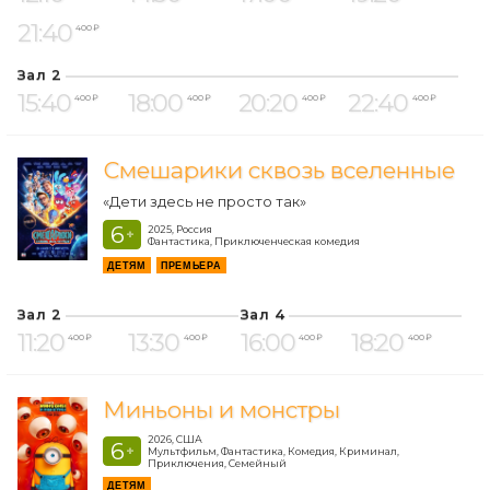
21:40
400 ₽
Зал 2
15:40
18:00
20:20
22:40
400 ₽
400 ₽
400 ₽
400 ₽
Смешарики сквозь вселенные
«Дети здесь не просто так»
6
2025, Россия
+
Фантастика, Приключенческая комедия
ДЕТЯМ
ПРЕМЬЕРА
Зал 2
Зал 4
11:20
13:30
16:00
18:20
400 ₽
400 ₽
400 ₽
400 ₽
Миньоны и монстры
2026, США
6
+
Мультфильм, Фантастика, Комедия, Криминал,
Приключения, Семейный
ДЕТЯМ