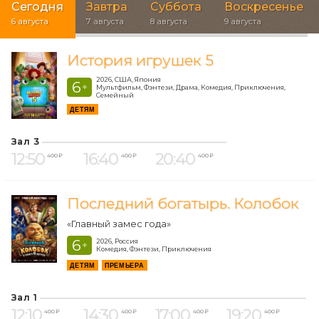
Сегодня
Завтра
Суббота
Воскресенье
6 августа
7 августа
8 августа
9 августа
История игрушек 5
2026, США, Япония
6
+
Мультфильм, Фэнтези, Драма, Комедия, Приключения,
Семейный
ДЕТЯМ
Зал 3
12:50
16:40
20:40
400 ₽
400 ₽
400 ₽
Последний богатырь. Колобок
«Главный замес года»
6
2026, Россия
+
Комедия, Фэнтези, Приключения
ДЕТЯМ
ПРЕМЬЕРА
Зал 1
12:10
14:30
17:00
19:20
400 ₽
400 ₽
400 ₽
400 ₽