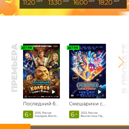
11:20
13:30
16:00
18:20
400 ₽
400 ₽
400 ₽
450 ₽
ПРЕМЬЕРА
В ПРОКАТ
ДЕТЯМ
ДЕТЯМ
Последний богатырь. Колобок
Смешарики сквозь вселенные
6
6
2026, Россия
2025, Россия
+
+
Комедия, Фэнтези, Приключения
Фантастика, Приключенческая комедия