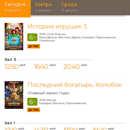
Сегодня
Завтра
Среда
10 августа
11 августа
12 августа
История игрушек 5
2026, США, Япония
6
+
Мультфильм, Фэнтези, Драма, Комедия, Приключения,
Семейный
ДЕТЯМ
Зал 3
12:50
16:40
20:40
400 ₽
400 ₽
400 ₽
Последний богатырь. Колобок
«Главный замес года»
6
2026, Россия
+
Комедия, Фэнтези, Приключения
ДЕТЯМ
Зал 1
400 ₽
400 ₽
400 ₽
400 ₽