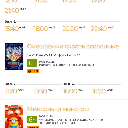
12:10
14:30
17:00
19:20
21:40
400 ₽
Зал 2
15:40
18:00
20:20
22:40
400 ₽
400 ₽
400 ₽
400 ₽
Смешарики сквозь вселенные
«Дети здесь не просто так»
6
2025, Россия
+
Фантастика, Приключенческая комедия
ДЕТЯМ
Зал 2
Зал 4
11:20
13:30
16:00
18:20
400 ₽
400 ₽
400 ₽
400 ₽
Миньоны и монстры
2026, США
6
+
Мультфильм, Фантастика, Комедия, Криминал,
Приключения, Семейный