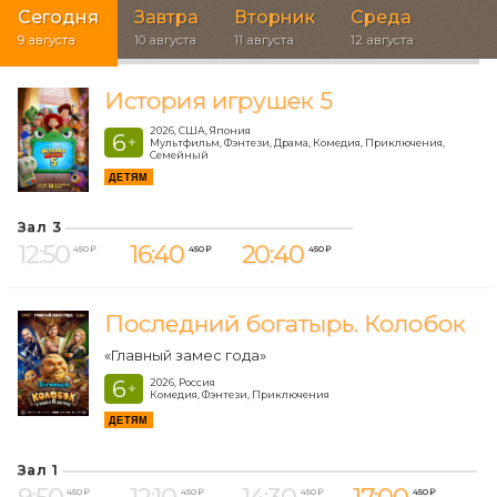
Сегодня
Завтра
Вторник
Среда
9 августа
10 августа
11 августа
12 августа
История игрушек 5
2026, США, Япония
6
+
Мультфильм, Фэнтези, Драма, Комедия, Приключения,
Семейный
ДЕТЯМ
Зал 3
12:50
16:40
20:40
450 ₽
450 ₽
450 ₽
Последний богатырь. Колобок
«Главный замес года»
6
2026, Россия
+
Комедия, Фэнтези, Приключения
ДЕТЯМ
Зал 1
450 ₽
450 ₽
450 ₽
450 ₽