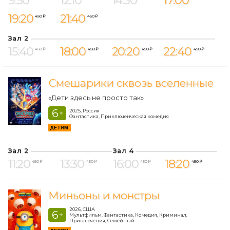
9:50
12:10
14:30
17:00
19:20
21:40
450 ₽
450 ₽
Зал 2
15:40
18:00
20:20
22:40
450 ₽
450 ₽
450 ₽
450 ₽
Смешарики сквозь вселенные
«Дети здесь не просто так»
6
2025, Россия
+
Фантастика, Приключенческая комедия
ДЕТЯМ
Зал 2
Зал 4
11:20
13:30
16:00
18:20
450 ₽
450 ₽
450 ₽
450 ₽
Миньоны и монстры
2026, США
6
+
Мультфильм, Фантастика, Комедия, Криминал,
Приключения, Семейный