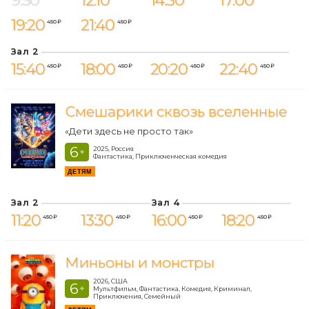
9:50
12:10
14:30
17:00
19:20
21:40
450 ₽
450 ₽
Зал 2
15:40
18:00
20:20
22:40
450 ₽
450 ₽
450 ₽
450 ₽
Смешарики сквозь вселенные
«Дети здесь не просто так»
6
2025, Россия
+
Фантастика, Приключенческая комедия
ДЕТЯМ
Зал 2
Зал 4
11:20
13:30
16:00
18:20
450 ₽
450 ₽
450 ₽
450 ₽
Миньоны и монстры
2026, США
6
+
Мультфильм, Фантастика, Комедия, Криминал,
Приключения, Семейный