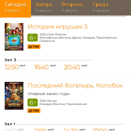
Сегодня
Завтра
Вторник
Среда
9 августа
10 августа
11 августа
12 августа
История игрушек 5
2026, США, Япония
6
+
Мультфильм, Фэнтези, Драма, Комедия, Приключения,
Семейный
ДЕТЯМ
Зал 3
12:50
16:40
20:40
450 ₽
450 ₽
450 ₽
Последний богатырь. Колобок
«Главный замес года»
6
2026, Россия
+
Комедия, Фэнтези, Приключения
ДЕТЯМ
Зал 1
450 ₽
450 ₽
450 ₽
450 ₽