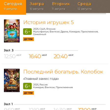
Сегодня
Завтра
Вторник
Среда
9 августа
10 августа
11 августа
12 августа
История игрушек 5
2026, США, Япония
6
+
Мультфильм, Фэнтези, Драма, Комедия, Приключения,
Семейный
ДЕТЯМ
Зал 3
12:50
16:40
20:40
450 ₽
450 ₽
450 ₽
Последний богатырь. Колобок
«Главный замес года»
6
2026, Россия
+
Комедия, Фэнтези, Приключения
ДЕТЯМ
Зал 1
450 ₽
450 ₽
450 ₽
450 ₽