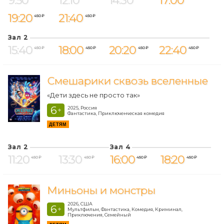
9:50
12:10
14:30
17:00
19:20
21:40
450 ₽
450 ₽
Зал 2
15:40
18:00
20:20
22:40
450 ₽
450 ₽
450 ₽
450 ₽
Смешарики сквозь вселенные
«Дети здесь не просто так»
6
2025, Россия
+
Фантастика, Приключенческая комедия
ДЕТЯМ
Зал 2
Зал 4
11:20
13:30
16:00
18:20
450 ₽
450 ₽
450 ₽
450 ₽
Миньоны и монстры
2026, США
6
+
Мультфильм, Фантастика, Комедия, Криминал,
Приключения, Семейный