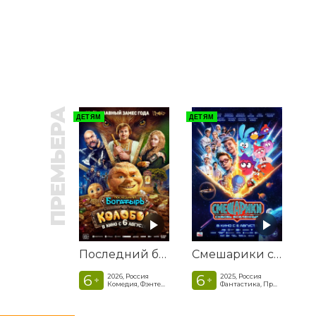
ПРЕМЬЕРА
ДЕТЯМ
ДЕТЯМ
Последний богатырь. Колобок
Смешарики сквозь вселенные
6
6
2026, Россия
2025, Россия
+
+
Комедия, Фэнтези, Приключения
Фантастика, Приключенческая комедия