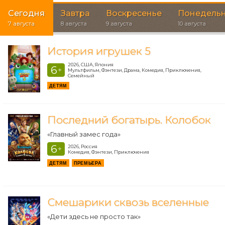
Сегодня
Завтра
Воскресенье
Понедель
7 августа
8 августа
9 августа
10 августа
История игрушек 5
2026, США, Япония
6
+
Мультфильм, Фэнтези, Драма, Комедия, Приключения,
Семейный
ДЕТЯМ
Последний богатырь. Колобок
«Главный замес года»
6
2026, Россия
+
Комедия, Фэнтези, Приключения
ДЕТЯМ
ПРЕМЬЕРА
Смешарики сквозь вселенные
«Дети здесь не просто так»