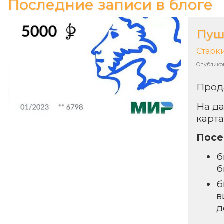
Последние записи в блоге
Пуш
Старк
Опублико
Прод
На д
карта
Посе
б
б
б
в
д