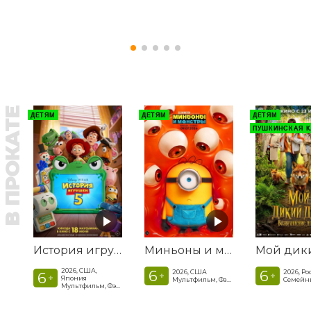
В ПРОКАТЕ
ДЕТЯМ
ДЕТЯМ
ДЕТЯМ
ПУШКИНСКАЯ К
История игрушек 5
Миньоны и монстры
2026, США,
6
6
2026, США
2026, Ро
6
+
+
+
Япония
Мультфильм, Фантастика, Комедия, Криминал, Приключения, Семейный
Мультфильм, Фэнтези, Драма, Комедия, Приключения, Семейный