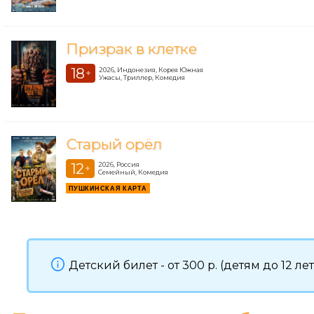
Призрак в клетке
18
2026, Индонезия, Корея Южная
+
Ужасы, Триллер, Комедия
Старый орёл
12
2026, Россия
+
Семейный, Комедия
ПУШКИНСКАЯ КАРТА
Детский билет - от 300 р. (детям до 12 л