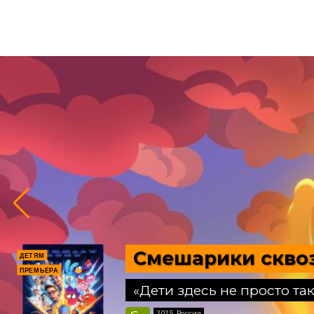
Смешарики скво
ДЕТЯМ
ПРЕМЬЕРА
«Дети здесь не просто так
Ближайшие сеансы
2025, Россия