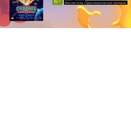
6
+
15:40
17:00
18:00
Фантастика, Приключенческая комедия
400 ₽
450 ₽
450 ₽
19:20
20:20
450 ₽
450 ₽