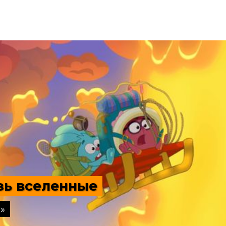
зь вселенные
»