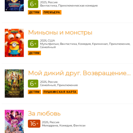
6
2025, Россия
+
Фантастика, Приключенческая комедия
ДЕТЯМ
ПРЕМЬЕРА
Миньоны и монстры
2026, США
6
+
Мультфильм, Фантастика, Комедия, Криминал, Приключения,
Семейный
ДЕТЯМ
Мой дикий друг. Возвращение домой
6
2026, Россия
+
Семейный, Приключения
ДЕТЯМ
ПУШКИНСКАЯ КАРТА
За любовь
16
2026, Россия
+
Мелодрама, Комедия, Фэнтези