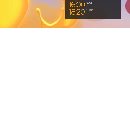
16:00
400 ₽
18:20
450 ₽