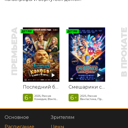
ПРЕМЬЕРА
В ПРОКАТ
ДЕТЯМ
ДЕТЯМ
Последний богатырь. Колобок
Смешарики сквозь вселенные
6
6
2026, Россия
2025, Россия
+
+
Комедия, Фэнтези, Приключения
Фантастика, Приключенческая комедия
Основное
Зрителям
Расписание
Цены