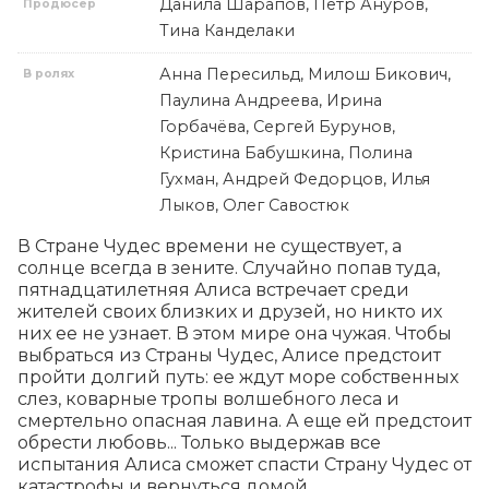
Данила Шарапов, Петр Ануров,
Продюсер
Тина Канделаки
Анна Пересильд, Милош Бикович,
В ролях
Паулина Андреева, Ирина
Горбачёва, Сергей Бурунов,
Кристина Бабушкина, Полина
Гухман, Андрей Федорцов, Илья
Лыков, Олег Савостюк
В Стране Чудес времени не существует, а 
солнце всегда в зените. Случайно попав туда, 
пятнадцатилетняя Алиса встречает среди 
жителей своих близких и друзей, но никто их 
них ее не узнает. В этом мире она чужая. Чтобы 
выбраться из Страны Чудес, Алисе предстоит 
пройти долгий путь: ее ждут море собственных 
слез, коварные тропы волшебного леса и 
смертельно опасная лавина. А еще ей предстоит 
обрести любовь... Только выдержав все 
испытания Алиса сможет спасти Страну Чудес от 
катастрофы и вернуться домой.