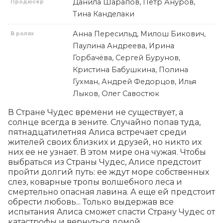
Данила Шарапов, Петр Ануров,
Продюсер
Тина Канделаки
Анна Пересильд, Милош Бикович,
В ролях
Паулина Андреева, Ирина
Горбачёва, Сергей Бурунов,
Кристина Бабушкина, Полина
Гухман, Андрей Федорцов, Илья
Лыков, Олег Савостюк
В Стране Чудес времени не существует, а 
солнце всегда в зените. Случайно попав туда, 
пятнадцатилетняя Алиса встречает среди 
жителей своих близких и друзей, но никто их 
них ее не узнает. В этом мире она чужая. Чтобы 
выбраться из Страны Чудес, Алисе предстоит 
пройти долгий путь: ее ждут море собственных 
слез, коварные тропы волшебного леса и 
смертельно опасная лавина. А еще ей предстоит 
обрести любовь... Только выдержав все 
испытания Алиса сможет спасти Страну Чудес от 
катастрофы и вернуться домой.