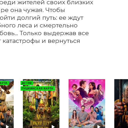
среди жителей своих близких 
ире она чужая. Чтобы 
йти долгий путь: ее ждут 
ного леса и смертельно 
овь... Только выдержав все 
 катастрофы и вернуться 
АРТА
ДЕТЯМ
ПУШКИНСКАЯ КАРТА