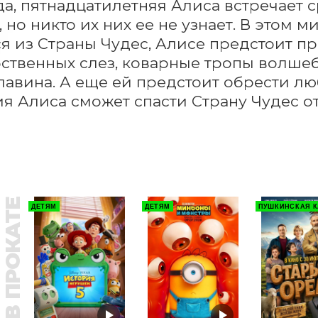
да, пятнадцатилетняя Алиса встречает 
 но никто их них ее не узнает. В этом м
я из Страны Чудес, Алисе предстоит про
ственных слез, коварные тропы волшеб
лавина. А еще ей предстоит обрести люб
я Алиса сможет спасти Страну Чудес от
В ПРОКАТЕ
ДЕТЯМ
ДЕТЯМ
ПУШКИНСКАЯ К