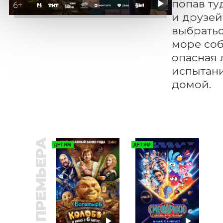
попав ту
и друзей,
выбратьс
море соб
опасная 
испытани
домой.
ПРЕМЬЕРА
ДЕТЯМ
ДЕТЯМ