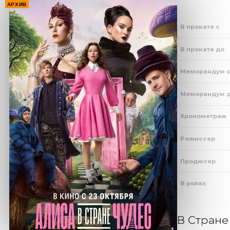
АРХИВ
В прокате с
В прокате до
Меморандум 
Меморандум 
Хронометраж
Режиссер
Продюсер
В ролях
В Стране