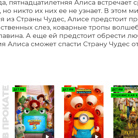
да, пятнадцатилетняя Алиса встречает 
 но никто их них ее не узнает. В этом м
я из Страны Чудес, Алисе предстоит про
ственных слез, коварные тропы волшеб
лавина. А еще ей предстоит обрести люб
я Алиса сможет спасти Страну Чудес от
В ПРОКАТЕ
ДЕТЯМ
ДЕТЯМ
ДЕТЯМ
ПУШКИНСКАЯ К