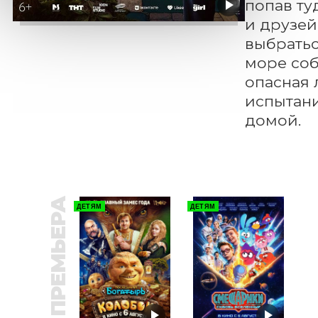
попав ту
и друзей,
выбратьс
море соб
опасная 
испытани
домой.
ПРЕМЬЕРА
ДЕТЯМ
ДЕТЯМ