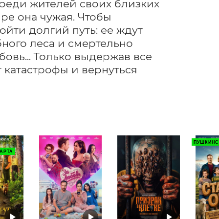
среди жителей своих близких 
ире она чужая. Чтобы 
йти долгий путь: ее ждут 
ного леса и смертельно 
овь... Только выдержав все 
 катастрофы и вернуться 
ПУШКИНС
АРТА