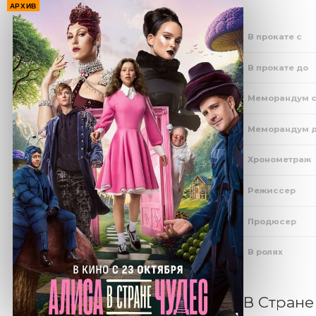
АРХИВ
В прокате с
В прокате до
Меморандум 
Меморандум 
Хронометраж
Режиссер
Продюсер
В ролях
В Стране