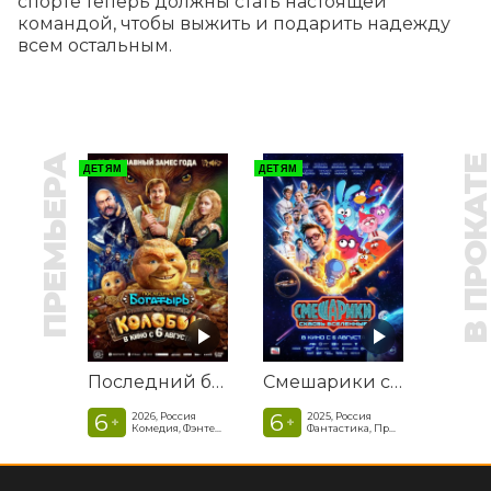
спорте теперь должны стать настоящей 
командой, чтобы выжить и подарить надежду 
всем остальным.
ПРЕМЬЕРА
В ПРОКАТ
ДЕТЯМ
ДЕТЯМ
Последний богатырь. Колобок
Смешарики сквозь вселенные
6
6
2026, Россия
2025, Россия
+
+
Комедия, Фэнтези, Приключения
Фантастика, Приключенческая комедия