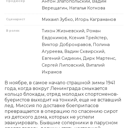
Антон Златопольский, Вадим
Продюсер
Верещагин, Наталья Коткова
Михаил Зубко, Игорь Каграманов
Сценарист
Тихон Жизневский, Роман
В ролях
Евдокимов, Ксения Трейстер,
Виктор Добронравов, Полина
Агуреева, Вадим Сквирский,
Евгений Сидихин, Дирк Мартенс,
Сергей Липовский, Виталий
Икрамов
В ноябре, в самое начало страшной зимы 1941 
года, когда вокруг Ленинграда смыкается 
кольцо блокады, отряд молодых спортсменов-
буеристов выходит на тонкий, еще не вставший 
лед. Миссия по доставке боеприпасов 
превращается в операцию по спасению сирот 
из детского дома, которых не успели 
эвакуировать. Бывшие соперники в парусном 