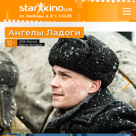
Ангелы Ладоги
12
2026, Россия
+
Драма, История