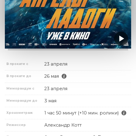
23 апреля
В прокате с
26 мая
В прокате до
23 апреля
Меморандум с
3 мая
Меморандум до
1 час 50 минут (+10 мин. ролики)
Хронометраж
Александр Котт
Режиссер