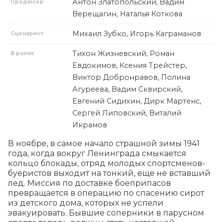
Антон Златопольский, Вадим
Продюсер
Верещагин, Наталья Коткова
Михаил Зубко, Игорь Каграманов
Сценарист
Тихон Жизневский, Роман
В ролях
Евдокимов, Ксения Трейстер,
Виктор Добронравов, Полина
Агуреева, Вадим Сквирский,
Евгений Сидихин, Дирк Мартенс,
Сергей Липовский, Виталий
Икрамов
В ноябре, в самое начало страшной зимы 1941 
года, когда вокруг Ленинграда смыкается 
кольцо блокады, отряд молодых спортсменов-
буеристов выходит на тонкий, еще не вставший 
лед. Миссия по доставке боеприпасов 
превращается в операцию по спасению сирот 
из детского дома, которых не успели 
эвакуировать. Бывшие соперники в парусном 