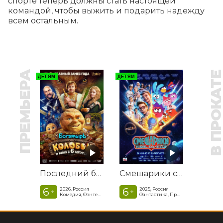
спорте теперь должны стать настоящей 
командой, чтобы выжить и подарить надежду 
всем остальным.
ПРЕМЬЕРА
В ПРОКАТ
ДЕТЯМ
ДЕТЯМ
Последний богатырь. Колобок
Смешарики сквозь вселенные
6
6
2026, Россия
2025, Россия
+
+
Комедия, Фэнтези, Приключения
Фантастика, Приключенческая комедия