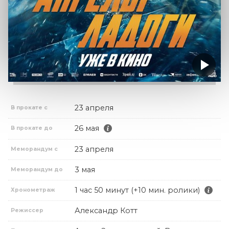
23 апреля
В прокате с
26 мая
В прокате до
23 апреля
Меморандум с
3 мая
Меморандум до
1 час 50 минут (+10 мин. ролики)
Хронометраж
Александр Котт
Режиссер