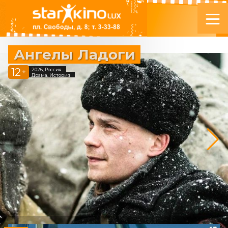
Ангелы Ладоги
12
2026, Россия
+
Драма, История