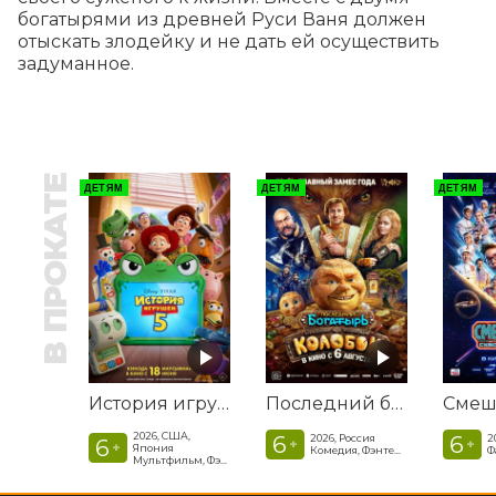
богатырями из древней Руси Ваня должен 
отыскать злодейку и не дать ей осуществить 
задуманное.
В ПРОКАТЕ
ДЕТЯМ
ДЕТЯМ
ДЕТЯМ
История игрушек 5
Последний богатырь. Колобок
2026, США,
6
6
2026, Россия
2
6
+
+
+
Япония
Комедия, Фэнтези, Приключения
Мультфильм, Фэнтези, Драма, Комедия, Приключения, Семейный