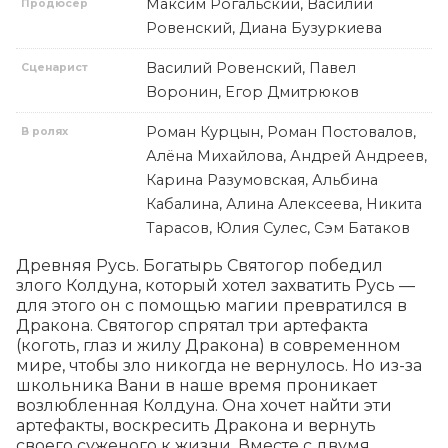
Максим Рогальский, Василий
Продюсер
Ровенский, Диана Бузуркиева
Василий Ровенский, Павел
Сценарист
Воронин, Егор Дмитрюков
Роман Курцын, Роман Постовалов,
В ролях
Алёна Михайлова, Андрей Андреев,
Карина Разумовская, Альбина
Кабалина, Алина Алексеева, Никита
Тарасов, Юлия Сулес, Сэм Батаков
Древняя Русь. Богатырь Святогор победил 
злого Колдуна, который хотел захватить Русь — 
для этого он с помощью магии превратился в 
Дракона. Святогор спрятал три артефакта 
(коготь, глаз и жилу Дракона) в современном 
мире, чтобы зло никогда не вернулось. Но из-за 
школьника Вани в наше время проникает 
возлюбленная Колдуна. Она хочет найти эти 
артефакты, воскресить Дракона и вернуть 
своего суженого к жизни. Вместе с двумя 