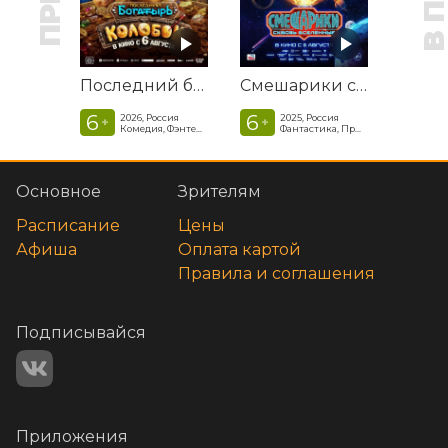
Последний богатырь. Колобок
Смешарики сквозь вселенные
6
6
2026, Россия
2025, Россия
+
+
Комедия, Фэнтези, Приключения
Фантастика, Приключенческая комедия
Основное
Зрителям
Расписание
Цены
Афиша
Оплата картой
Правила и соглашения
Подписывайся
Приложения