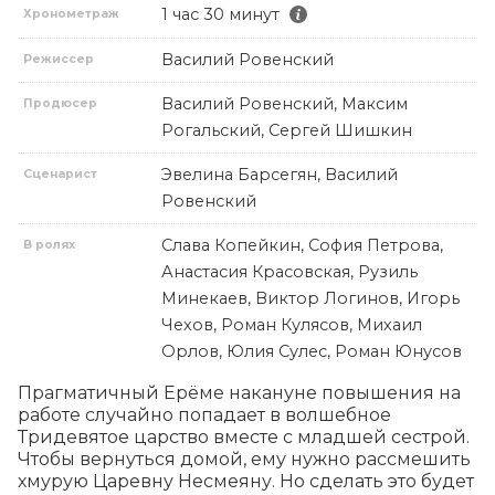
1 час 30 минут
Хронометраж
Василий Ровенский
Режиссер
Василий Ровенский, Максим
Продюсер
Рогальский, Сергей Шишкин
Эвелина Барсегян, Василий
Сценарист
Ровенский
Слава Копейкин, София Петрова,
В ролях
Анастасия Красовская, Рузиль
Минекаев, Виктор Логинов, Игорь
Чехов, Роман Кулясов, Михаил
Орлов, Юлия Сулес, Роман Юнусов
Прагматичный Ерёме накануне повышения на 
работе случайно попадает в волшебное 
Тридевятое царство вместе с младшей сестрой. 
Чтобы вернуться домой, ему нужно рассмешить 
хмурую Царевну Несмеяну. Но сделать это будет 