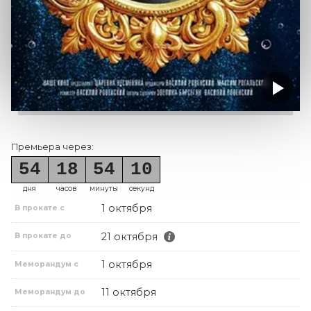
Премьера через:
54
18
54
10
дня
часов
минуты
секунд
1 октября
В прокате с
21 октября
В прокате до
1 октября
Меморандум с
11 октября
Меморандум до