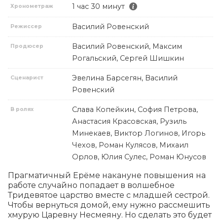
1 час 30 минут
Хронометраж
Василий Ровенский
Режиссер
Василий Ровенский, Максим
Продюсер
Рогальский, Сергей Шишкин
Эвелина Барсегян, Василий
Сценарист
Ровенский
Слава Копейкин, София Петрова,
В ролях
Анастасия Красовская, Рузиль
Минекаев, Виктор Логинов, Игорь
Чехов, Роман Кулясов, Михаил
Орлов, Юлия Сулес, Роман Юнусов
Прагматичный Ерёме накануне повышения на 
работе случайно попадает в волшебное 
Тридевятое царство вместе с младшей сестрой. 
Чтобы вернуться домой, ему нужно рассмешить 
хмурую Царевну Несмеяну. Но сделать это будет 