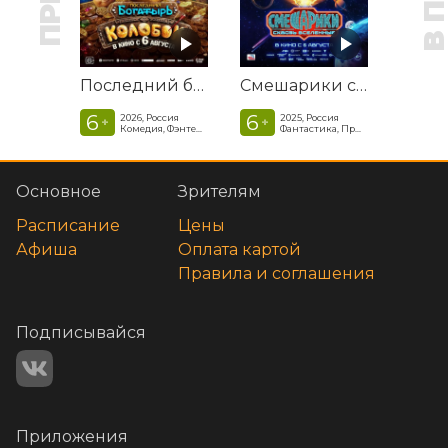
Последний богатырь. Колобок
Смешарики сквозь вселенные
6
6
2026, Россия
2025, Россия
+
+
Комедия, Фэнтези, Приключения
Фантастика, Приключенческая комедия
Основное
Зрителям
Расписание
Цены
Афиша
Оплата картой
Правила и соглашения
Подписывайся
Приложения