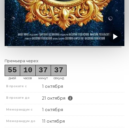
Премьера через:
55
10
37
37
дней
часов
минут
секунд
1 октября
В прокате с
21 октября
В прокате до
1 октября
Меморандум с
11 октября
Меморандум до