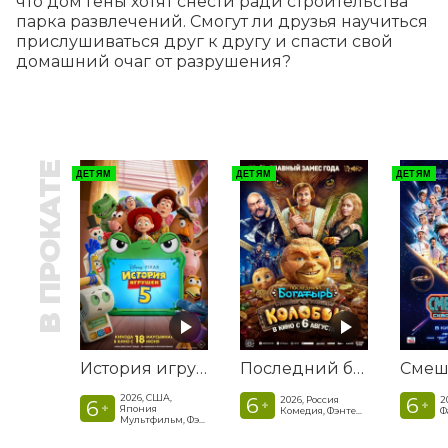
что дом Гены хотят снести ради строительства 
парка развлечений. Смогут ли друзья научиться 
прислушиваться друг к другу и спасти свой 
домашний очаг от разрушения?
В ПРОКАТЕ
ДЕТЯМ
ДЕТЯМ
ДЕТЯМ
История игрушек 5
Последний богатырь. Колобок
2026, США,
6
6
2026, Россия
2
6
+
+
+
Япония
Комедия, Фэнтези, Приключения
Мультфильм, Фэнтези, Драма, Комедия, Приключения, Семейный