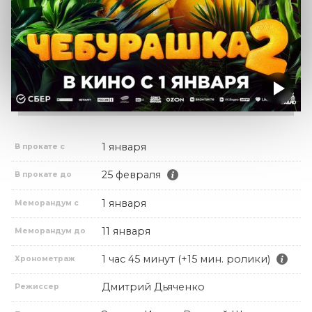
1 января
В прокате с
25 февраля
В прокате до
1 января
Меморандум с
11 января
Меморандум до
1 час 45 минут (+15 мин. ролики)
Хронометраж
Дмитрий Дьяченко
Режиссер