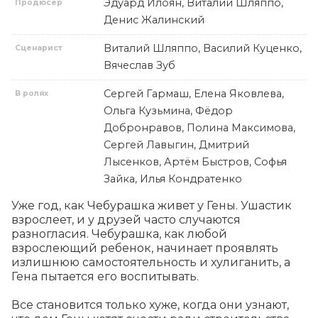
Эдуард Илоян, Виталий Шляппо,
Продюсер
Денис Жалинский
Виталий Шляппо, Василий Куценко,
Сценарист
Вячеслав Зуб
Сергей Гармаш, Елена Яковлева,
В ролях
Ольга Кузьмина, Фёдор
Добронравов, Полина Максимова,
Сергей Лавыгин, Дмитрий
Лысенков, Артём Быстров, Софья
Зайка, Илья Кондратенко
Уже год, как Чебурашка живет у Гены. Ушастик 
взрослеет, и у друзей часто случаются 
разногласия. Чебурашка, как любой 
взрослеющий ребенок, начинает проявлять 
излишнюю самостоятельность и хулиганить, а 
Гена пытается его воспитывать.

Все становится только хуже, когда они узнают, 