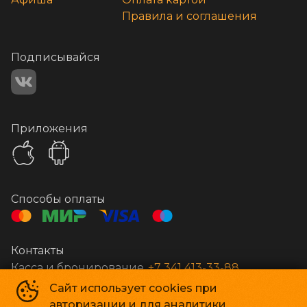
Правила и соглашения
Подписывайся
Приложения
Способы оплаты
Контакты
Касса и бронирование
+7 341 413-33-88
Сайт использует cookies при
авторизации и для аналитики