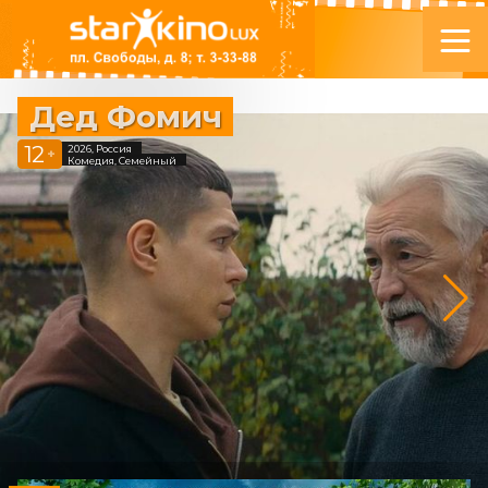
Дед Фомич
12
2026, Россия
+
Комедия, Семейный