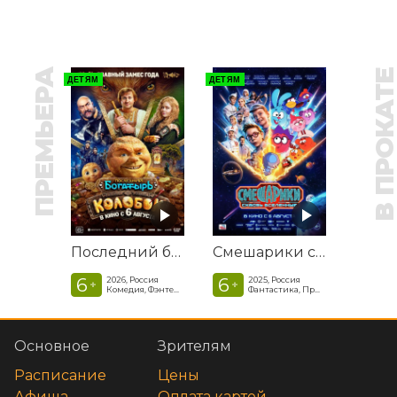
ПРЕМЬЕРА
В ПРОКАТ
ДЕТЯМ
ДЕТЯМ
Последний богатырь. Колобок
Смешарики сквозь вселенные
6
6
2026, Россия
2025, Россия
+
+
Комедия, Фэнтези, Приключения
Фантастика, Приключенческая комедия
Основное
Зрителям
Расписание
Цены
Афиша
Оплата картой