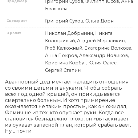
Григорий Сухов, Филипп Юсов, Анна
Продюсер
Белякова
Григорий Сухов, Ольга Дорн
Сценарист
Николай Добрынин, Никита
В ролях
Кологривый, Андрей Мерзликин,
Глеб Калюжный, Екатерина Волкова,
Анна Покров, Александр Новиков,
Кристина Корбут, Юлия Сулес,
Сергей Степин
Авантюрный дед мечтает наладить отношения 
со своими детьми и внуками. Чтобы собрать 
всех под одной крышей, он прикидывается 
смертельно больным. И хотя примирение 
оказывается не таким простым, как он ожидал, 
Фомич не из тех, кто опускает руки. Когда все 
становится безнадежно плохо, он «вытаскивает 
из рукава» запасной план, который срабатывает. 
Ну… почти.