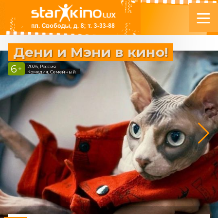
Дени и Мэни в кино!
6
2026, Россия
+
Комедия, Семейный