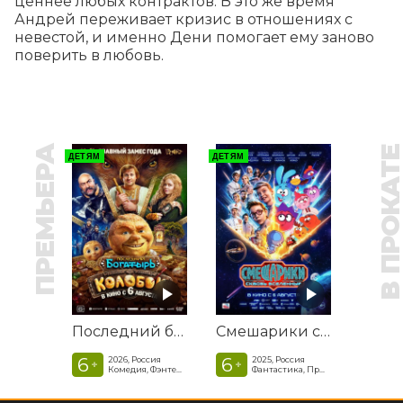
ценнее любых контрактов. В это же время 
Андрей переживает кризис в отношениях с 
невестой, и именно Дени помогает ему заново 
поверить в любовь.
ПРЕМЬЕРА
В ПРОКАТ
ДЕТЯМ
ДЕТЯМ
Последний богатырь. Колобок
Смешарики сквозь вселенные
6
6
2026, Россия
2025, Россия
+
+
Комедия, Фэнтези, Приключения
Фантастика, Приключенческая комедия