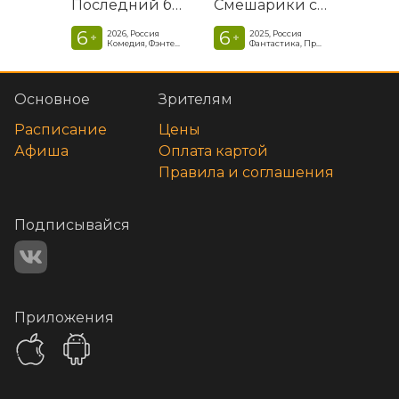
Последний богатырь. Колобок
Смешарики сквозь вселенные
6
6
2026, Россия
2025, Россия
+
+
Комедия, Фэнтези, Приключения
Фантастика, Приключенческая комедия
Основное
Зрителям
Расписание
Цены
Афиша
Оплата картой
Правила и соглашения
Подписывайся
Приложения