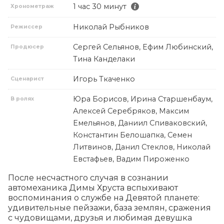
1 час 30 минут
Хронометраж
Николай Рыбников
Режиссер
Сергей Сельянов, Ефим Любинский,
Продюсер
Тина Канделаки
Игорь Ткаченко
Сценарист
Юра Борисов, Ирина Старшенбаум,
В ролях
Алексей Серебряков, Максим
Емельянов, Даниил Спиваковский,
Константин Белошапка, Семен
Литвинов, Данил Стеклов, Николай
Евстафьев, Вадим Пироженко
После несчастного случая в сознании 
автомеханика Димы Хруста вспыхивают 
воспоминания о службе на Девятой планете: 
удивительные пейзажи, база землян, сражения 
с чудовищами, друзья и любимая девушка 