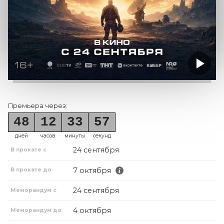
Премьера через:
48
12
33
57
дней
часов
минуты
секунд
24 сентября
В прокате с
7 октября
В прокате до
24 сентября
Меморандум с
4 октября
Меморандум до