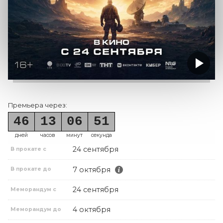
Премьера через:
46
13
06
51
дней
часов
минут
секунда
24 сентября
В прокате с
7 октября
В прокате до
24 сентября
Меморандум с
4 октября
Меморандум до