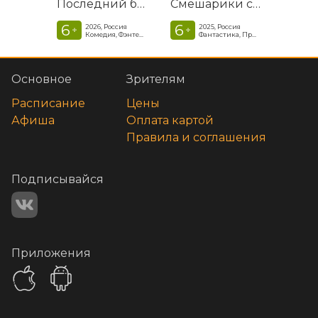
Последний богатырь. Колобок
Смешарики сквозь вселенные
6
6
2026, Россия
2025, Россия
+
+
Комедия, Фэнтези, Приключения
Фантастика, Приключенческая комедия
Основное
Зрителям
Расписание
Цены
Афиша
Оплата картой
Правила и соглашения
Подписывайся
Приложения