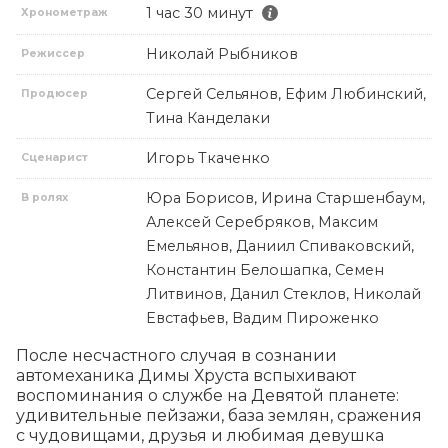
1 час 30 минут
Хронометраж
Николай Рыбников
Режиссер
Сергей Сельянов, Ефим Любинский,
Продюсер
Тина Канделаки
Игорь Ткаченко
Сценарист
Юра Борисов, Ирина Старшенбаум,
В ролях
Алексей Серебряков, Максим
Емельянов, Даниил Спиваковский,
Константин Белошапка, Семен
Литвинов, Данил Стеклов, Николай
Евстафьев, Вадим Пироженко
После несчастного случая в сознании 
автомеханика Димы Хруста вспыхивают 
воспоминания о службе на Девятой планете: 
удивительные пейзажи, база землян, сражения 
с чудовищами, друзья и любимая девушка 