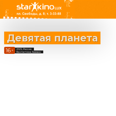
Девятая планета
16
2025, Россия
+
Фантастика, Боевик