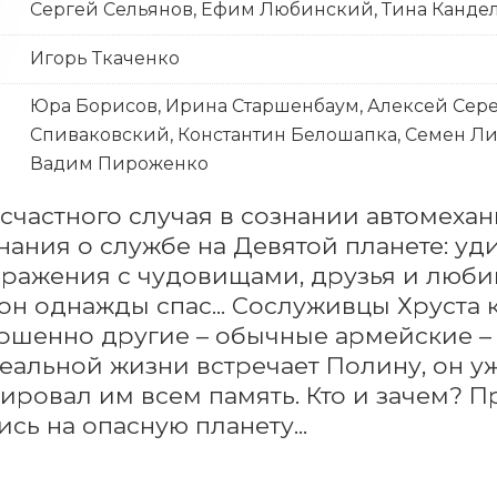
Сергей Сельянов, Ефим Любинский, Тина Канде
Игорь Ткаченко
Юра Борисов, Ирина Старшенбаум, Алексей Сер
Спиваковский, Константин Белошапка, Семен Лит
Вадим Пироженко
счастного случая в сознании автомеха
ания о службе на Девятой планете: уди
сражения с чудовищами, друзья и люби
он однажды спас... Сослуживцы Хруста кр
ршенно другие – обычные армейские – 
еальной жизни встречает Полину, он уже
ировал им всем память. Кто и зачем? Пр
сь на опасную планету...