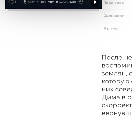
Продюсер
Сценарист
В ролях
После не
воспомин
землян, 
которую 
них сове
Дима в р
скоррект
вернувши