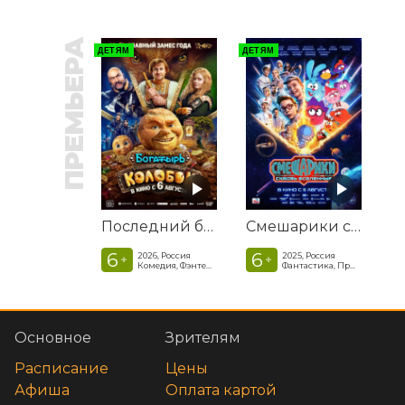
ПРЕМЬЕРА
ДЕТЯМ
ДЕТЯМ
Последний богатырь. Колобок
Смешарики сквозь вселенные
6
6
2026, Россия
2025, Россия
+
+
Комедия, Фэнтези, Приключения
Фантастика, Приключенческая комедия
Основное
Зрителям
Расписание
Цены
Афиша
Оплата картой