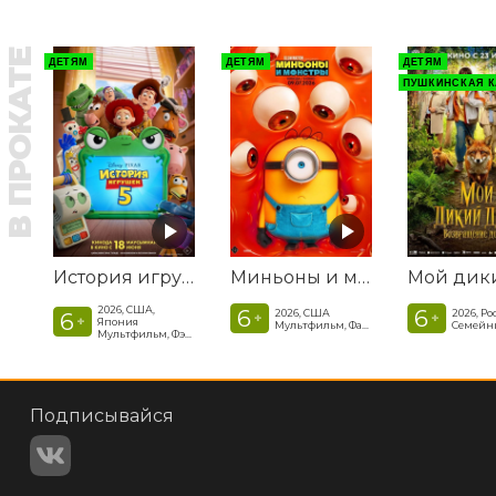
В ПРОКАТЕ
ДЕТЯМ
ДЕТЯМ
ДЕТЯМ
ПУШКИНСКАЯ К
История игрушек 5
Миньоны и монстры
2026, США,
6
6
2026, США
2026, Ро
6
+
+
+
Япония
Мультфильм, Фантастика, Комедия, Криминал, Приключения, Семейный
Мультфильм, Фэнтези, Драма, Комедия, Приключения, Семейный
Подписывайся