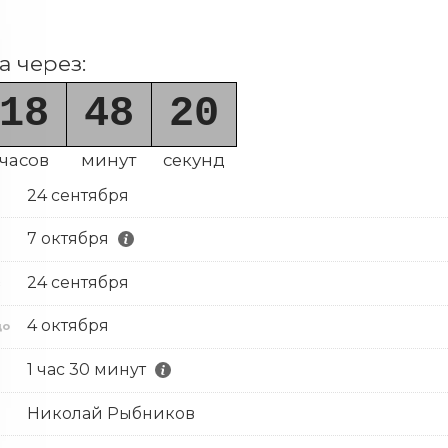
 через:
18
48
20
часов
минут
секунд
24 сентября
7 октября
24 сентября
с
4 октября
до
1 час 30 минут
Николай Рыбников