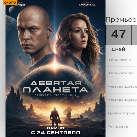
СКОРО
Премьера
47
дней
В прокате с
В прокате до
Меморандум 
Меморандум 
Хронометраж
Режиссер