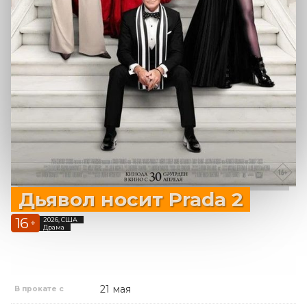
Дьявол носит Prada 2
16
2026, США
+
Драма
21 мая
В прокате с