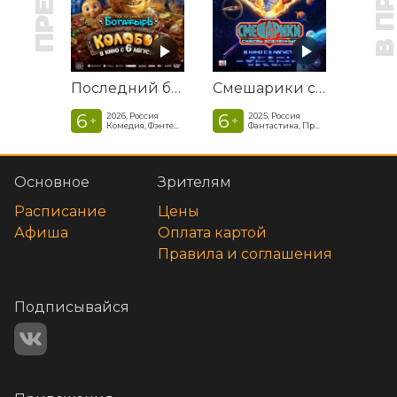
Последний богатырь. Колобок
Смешарики сквозь вселенные
6
6
2026, Россия
2025, Россия
+
+
Комедия, Фэнтези, Приключения
Фантастика, Приключенческая комедия
Основное
Зрителям
Расписание
Цены
Афиша
Оплата картой
Правила и соглашения
Подписывайся