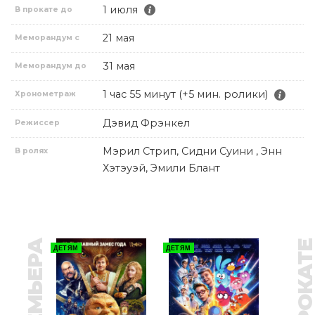
1 июля
В прокате до
21 мая
Меморандум с
31 мая
Меморандум до
1 час 55 минут (+5 мин. ролики)
Хронометраж
Дэвид Фрэнкел
Режиссер
Мэрил Стрип, Сидни Суини , Энн
В ролях
Хэтэуэй, Эмили Блант
ПРЕМЬЕРА
В ПРОКАТ
ДЕТЯМ
ДЕТЯМ