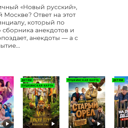
ичный «Новый русский», 
 Москве? Ответ на этот 
нциалу, который по 
 сборника анекдотов и 
поздает, анекдоты — а с 
бытие…
ДЕТЯМ
ПУШКИНСКАЯ КАРТА
ДЕТЯМ
ПУШКИНСКАЯ КАРТА