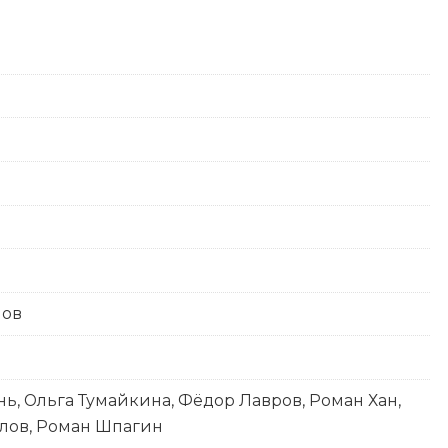
лов
ь, Ольга Тумайкина, Фёдор Лавров, Роман Хан,
лов, Роман Шпагин