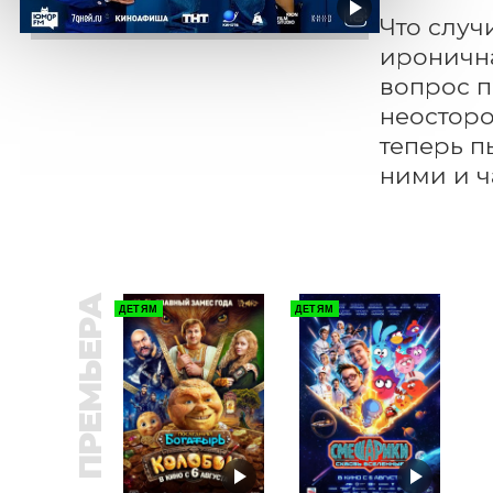
Что случ
иронична
вопрос п
неосторо
теперь п
ними и ч
ПРЕМЬЕРА
ДЕТЯМ
ДЕТЯМ