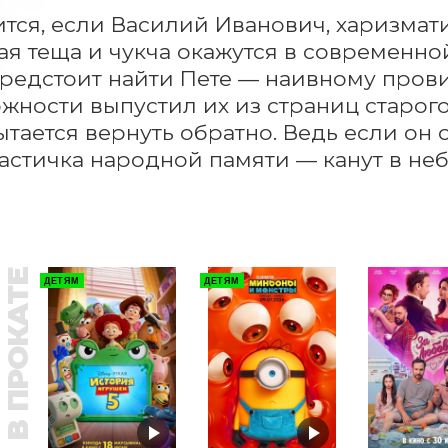
ится, если Василий Иванович, харизмат
я теща и чукча окажутся в современной
редстоит найти Пете — наивному прови
жности выпустил их из страниц старого
ытается вернуть обратно. Ведь если он о
астичка народной памяти — канут в не
В ПРОКАТЕ
ДЕТЯМ
ДЕТЯМ