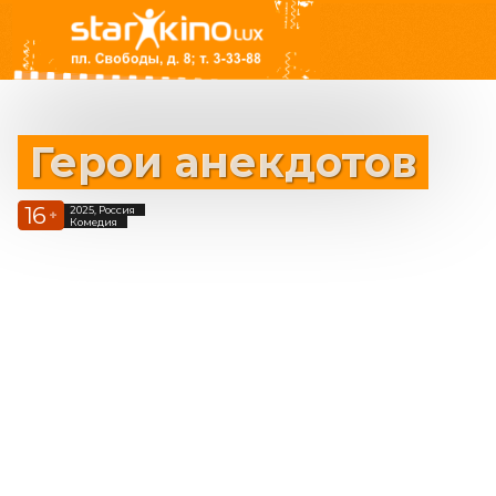
Герои анекдотов
16
2025, Россия
+
Комедия