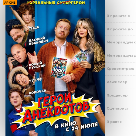
АРХИВ
В прокате с
В прокате до
Меморандум 
Меморандум 
Хронометраж
Режиссер
Продюсер
Сценарист
В ролях