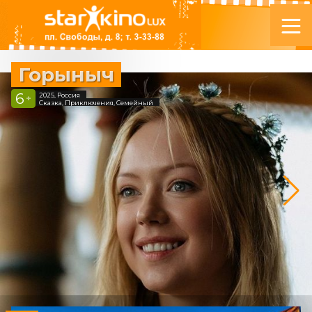
Горыныч
6
2025, Россия
+
Сказка, Приключения, Семейный