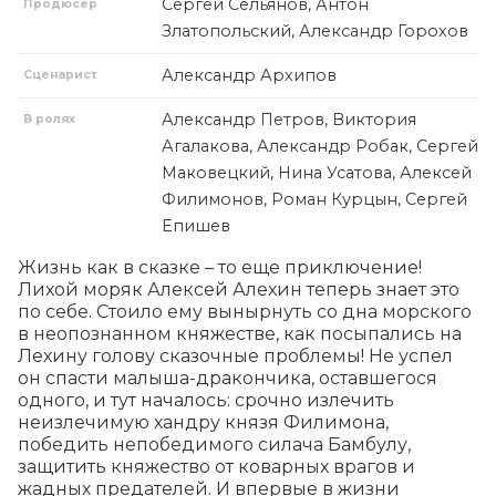
Сергей Сельянов, Антон
Продюсер
Златопольский, Александр Горохов
Александр Архипов
Сценарист
Александр Петров, Виктория
В ролях
Агалакова, Александр Робак, Сергей
Маковецкий, Нина Усатова, Алексей
Филимонов, Роман Курцын, Сергей
Епишев
Жизнь как в сказке – то еще приключение! 
Лихой моряк Алексей Алехин теперь знает это 
по себе. Стоило ему вынырнуть со дна морского 
в неопознанном княжестве, как посыпались на 
Лехину голову сказочные проблемы! Не успел 
он спасти малыша-дракончика, оставшегося 
одного, и тут началось: срочно излечить 
неизлечимую хандру князя Филимона, 
победить непобедимого силача Бамбулу, 
защитить княжество от коварных врагов и 
жадных предателей. И впервые в жизни 