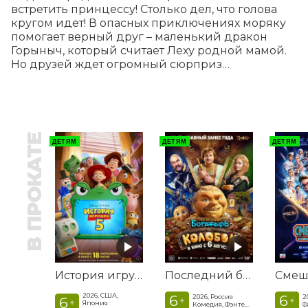
встретить принцессу! Столько дел, что голова 
кругом идет! В опасных приключениях моряку 
помогает верный друг – маленький дракон 
Горыныч, который считает Леху родной мамой. 
Но друзей ждет огромный сюрприз…
В ПРОКАТЕ
ДЕТЯМ
ДЕТЯМ
ДЕТЯМ
История игрушек 5
Последний богатырь. Колобок
2026, США,
6
6
2026, Россия
2
6
+
+
+
Япония
Комедия, Фэнтези, Приключения