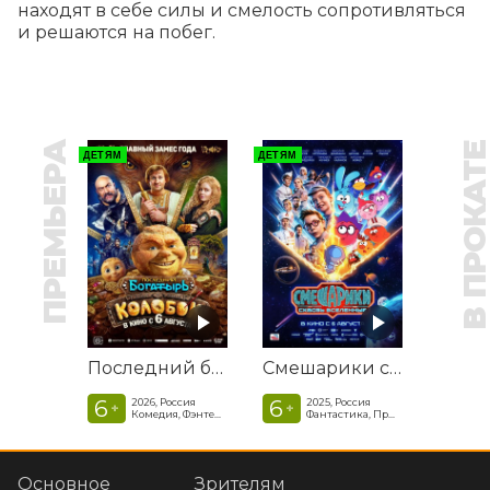
находят в себе силы и смелость сопротивляться 
и решаются на побег.
ПРЕМЬЕРА
В ПРОКАТ
ДЕТЯМ
ДЕТЯМ
Последний богатырь. Колобок
Смешарики сквозь вселенные
6
6
2026, Россия
2025, Россия
+
+
Комедия, Фэнтези, Приключения
Фантастика, Приключенческая комедия
Основное
Зрителям