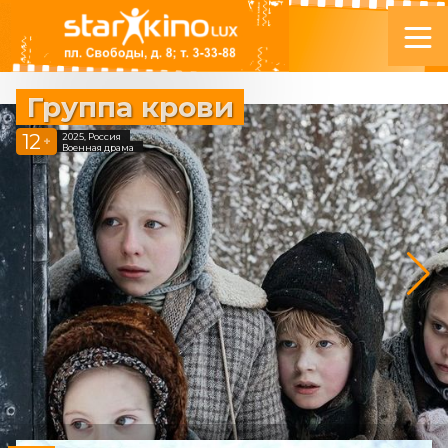
Группа крови
12
2025, Россия
+
Военная драма