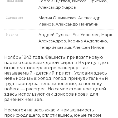
Сергей Щеглов, Инесса Юрченко,
Продюсер
Александр Жаров
Мария Ошмянская, Александр
Сценарист
Иванов, Александр Пайгалик
Андрей Рудыка, Ева Уилльямс, Марк
В ролях
Александров, Карина Андоленко,
Петар Зекавица, Алексей Нилов
Ноябрь 1943 года. Фашисты привозят новую 
партию советских детей-сирот в Вырицу, где в 
бывшем пионерлагере развернут так 
называемый «детский приют». Условия здесь 
невыносимые: холод, голод, принудительный 
труд, карцер за неповиновение, за попытку 
побега — расстрел. Но самое страшное: детей 
здесь используют как доноров крови для 
раненых немцев...

Несмотря на весь ужас и немыслимость 
происходящего, сплотившись, юные герои 