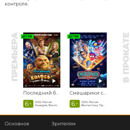
контроля.
ПРЕМЬЕРА
В ПРОКАТ
ДЕТЯМ
ДЕТЯМ
Последний богатырь. Колобок
Смешарики сквозь вселенные
6
6
2026, Россия
2025, Россия
+
+
Комедия, Фэнтези, Приключения
Фантастика, Приключенческая комедия
Основное
Зрителям