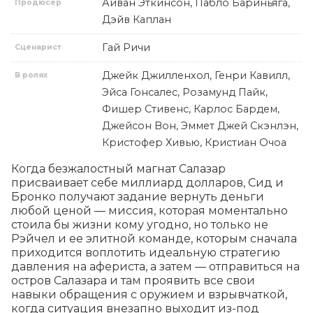
Айван Эткинсон, Пабло Бариньяга,
Продюсер
Дэйв Каплан
Гай Ричи
Сценарист
Джейк Джилленхол, Генри Кавилл,
В ролях
Эйса Гонсалес, Розамунд Пайк,
Фишер Стивенс, Карлос Бардем,
Джейсон Вон, Эммет Джей Скэнлэн,
Кристофер Хивью, Кристиан Очоа
Когда безжалостный магнат Салазар 
присваивает себе миллиард долларов, Сид и 
Бронко получают задание вернуть деньги 
любой ценой — миссия, которая моментально 
стоила бы жизни кому угодно, но только не 
Рэйчел и ее элитной команде, которым сначала 
приходится воплотить идеальную стратегию 
давления на афериста, а затем — отправиться на 
остров Салазара и там проявить все свои 
навыки обращения с оружием и взрывчаткой, 
когда ситуация внезапно выходит из-под 