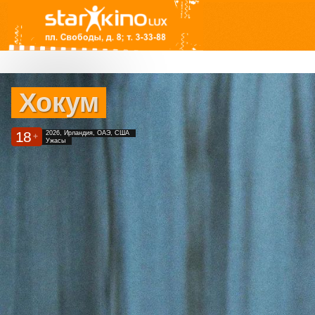
Хокум
18
2026, Ирландия, ОАЭ, США
+
Ужасы