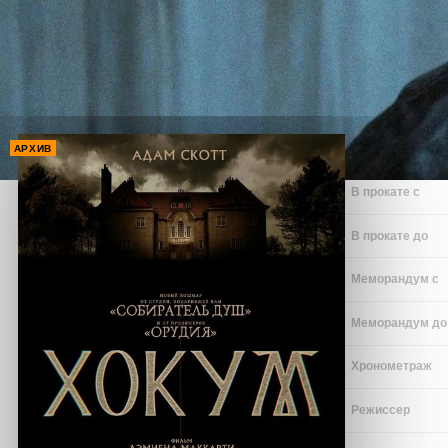
АРХИВ
В прокате с
В прокате до
Меморандум с
Меморандум до
Хронометраж
Режиссер