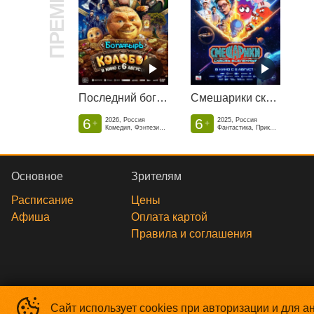
ПРЕМЬЕРА
Последний богатырь. Колобок
Смешарики сквозь вселенные
6
6
2026, Россия
2025, Россия
+
+
Комедия, Фэнтези, Приключения
Фантастика, Приключенческая комедия
Основное
Зрителям
Расписание
Цены
Афиша
Оплата картой
Правила и соглашения
Сайт использует cookies при авторизации и для а