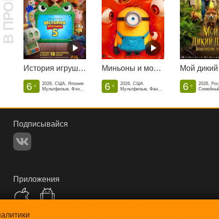
В ПРОКАТЕ
История игрушек 5
Миньоны и монстры
6
6
6
2026, США, Япония
2026, США
2026, Ро
+
+
+
Мультфильм, Фэнтези, Драма, Комедия, Приключения, Семейный
Мультфильм, Фантастика, Комедия, Криминал, Приключения, Семейный
Подписывайся
Приложения
налитики