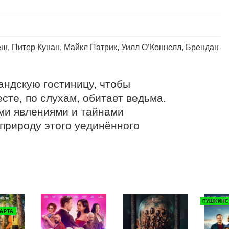
ш, Питер Кунан, Майкл Патрик, Уилл О’Коннелл, Брендан
ндскую гостиницу, чтобы 
сте, по слухам, обитает ведьма. 
и явлениями и тайнами 
рироду этого уединённого 
ПУШКИНС
АРТА