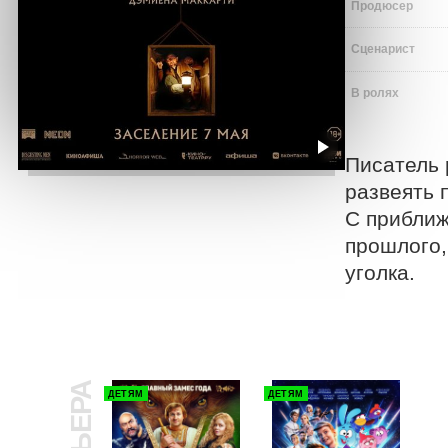
Продюсер
Сценарист
В ролях
Писатель 
развеять п
С приближ
прошлого,
уголка.
ДЕТЯМ
ДЕТЯМ