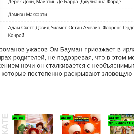
Дерек Дочи, Майртин Де Барра, Джулианна Форде
Дэмиэн Маккарти
Адам Скотт, Дэвид Уилмот, Остин Амелио, Флоренс Орде
Конрой
романов ужасов Ом Бауман приезжает в ирла
рах родителей, не подозревая, что в этом ме
ением ночи он сталкивается с необъяснимым
 которые постепенно раскрывают зловещую п
ДЕТЯМ
ДЕТЯМ
ДЕТЯМ
ПУШКИНСКАЯ К