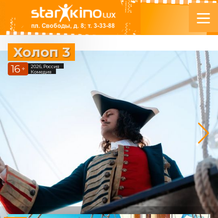
Холоп 3
16
2026, Россия
+
Комедия