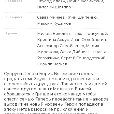
Эдуард Илоян, Денис Жалинский,
Продюсер
Виталий Шляппо
Савва Минаев, Клим Шипенко,
Сценарист
Максим Кудымов
Милош Бикович, Павел Прилучный,
В ролях
Кристина Асмус, Иван Охлобыстин,
Александр Самойленко, Мария
Миронова, Ольга Дибцева, Наталья
Рогожкина, Сергей Соцердотский,
Кирилл Нагиев
Супруги Лена и Борис Вяземские готовы 
продать семейную компанию, развестись и 
скорее забыть друг друга. Только вот у их детей 
совсем другие планы: Милана и Елисей 
обращаются к Грише и его команде, чтобы 
спасти семью. Теперь перевоспитание мажоров 
выходит на новый уровень! Герои попадают в 
эпоху Петра I: морские приключения и 