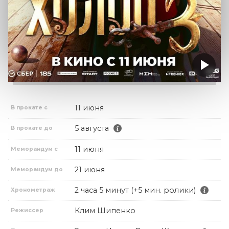
11 июня
В прокате с
5 августа
В прокате до
11 июня
Меморандум с
21 июня
Меморандум до
2 часа 5 минут (+5 мин. ролики)
Хронометраж
Клим Шипенко
Режиссер