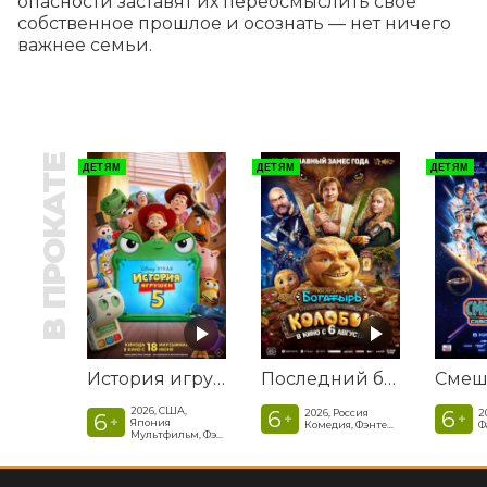
опасности заставят их переосмыслить свое 
собственное прошлое и осознать — нет ничего 
важнее семьи.
В ПРОКАТЕ
ДЕТЯМ
ДЕТЯМ
ДЕТЯМ
История игрушек 5
Последний богатырь. Колобок
2026, США,
6
6
2026, Россия
2
6
+
+
+
Япония
Комедия, Фэнтези, Приключения
Мультфильм, Фэнтези, Драма, Комедия, Приключения, Семейный