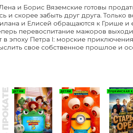
Лена и Борис Вяземские готовы продат
сь и скорее забыть друг друга. Только в
илана и Елисей обращаются к Грише и е
еперь перевоспитание мажоров выходит
 в эпоху Петра I: морские приключения 
слить свое собственное прошлое и осо
В ПРОКАТЕ
ДЕТЯМ
ДЕТЯМ
ПУШКИНСКАЯ К