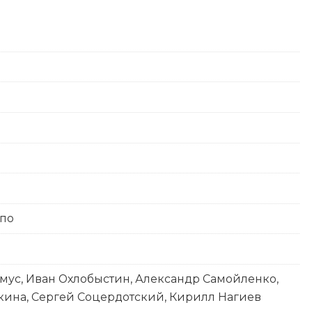
ппо
ус, Иван Охлобыстин, Александр Самойленко,
кина, Сергей Соцердотский, Кирилл Нагиев