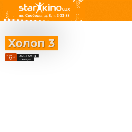
Холоп 3
16
2026, Россия
+
Комедия