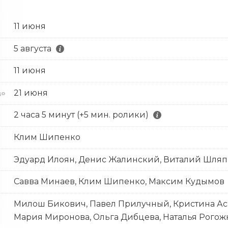
11 июня
5 августа
11 июня
с
21 июня
до
2 часа 5 минут (+5 мин. ролики)
Клим Шипенко
Эдуард Илоян, Денис Жалинский, Виталий Шля
Савва Минаев, Клим Шипенко, Максим Кудымов
Милош Бикович, Павел Прилучный, Кристина Асм
Мария Миронова, Ольга Дибцева, Наталья Рогож