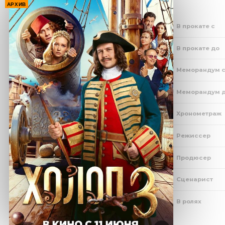
АРХИВ
В прокате с
В прокате до
Меморандум 
Меморандум 
Хронометраж
Режиссер
Продюсер
Сценарист
В ролях