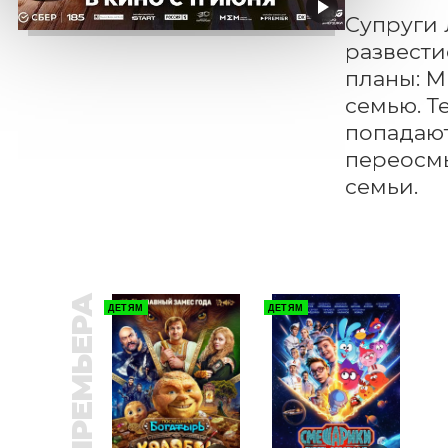
Супруги 
развести
планы: М
семью. Т
попадают
переосмы
семьи.
ПРЕМЬЕРА
ДЕТЯМ
ДЕТЯМ