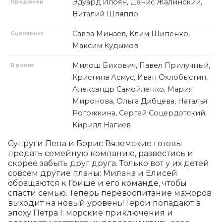
Эдуард Илоян, Денис Жалинский,
Продюсер
Виталий Шляппо
Савва Минаев, Клим Шипенко,
Сценарист
Максим Кудымов
Милош Бикович, Павел Прилучный,
В ролях
Кристина Асмус, Иван Охлобыстин,
Александр Самойленко, Мария
Миронова, Ольга Дибцева, Наталья
Рогожкина, Сергей Соцердотский,
Кирилл Нагиев
Супруги Лена и Борис Вяземские готовы 
продать семейную компанию, развестись и 
скорее забыть друг друга. Только вот у их детей 
совсем другие планы: Милана и Елисей 
обращаются к Грише и его команде, чтобы 
спасти семью. Теперь перевоспитание мажоров 
выходит на новый уровень! Герои попадают в 
эпоху Петра I: морские приключения и 