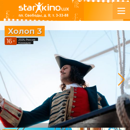
Холоп 3
16
2026, Россия
+
Комедия