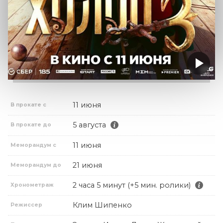
11 июня
В прокате с
5 августа
В прокате до
11 июня
Меморандум с
21 июня
Меморандум до
2 часа 5 минут (+5 мин. ролики)
Хронометраж
Клим Шипенко
Режиссер