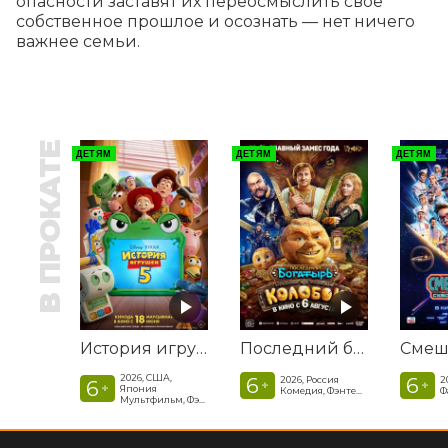
опасности заставят их переосмыслить свое 
собственное прошлое и осознать — нет ничего 
важнее семьи.
В ПРОКАТЕ
ДЕТЯМ
ДЕТЯМ
ДЕТЯМ
История игрушек 5
Последний богатырь. Колобок
2026, США,
6
6
2026, Россия
2
6
+
+
+
Япония
Комедия, Фэнтези, Приключения
Мультфильм, Фэнтези, Драма, Комедия, Приключения, Семейный