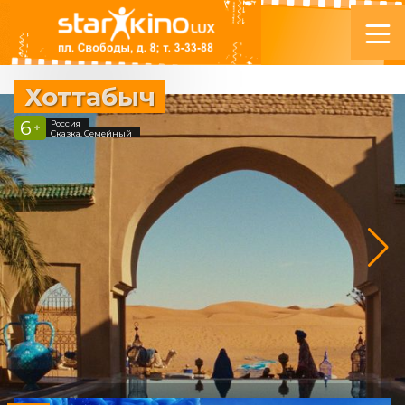
Хоттабыч
6
Россия
+
Сказка, Семейный