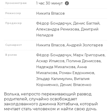
1 час 30 минут
Хронометраж
Никита Власов
Режиссер
Фёдор Бондарчук, Денис Баглай,
Продюсер
Александра Ремизова, Дмитрий
Нелидов
Никита Власов, Андрей Золотарев
Сценарист
Фёдор Бондарчук, Марк Григорьев,
В ролях
Аскар Ильясов, Полина Денисова,
Надежда Михалкова, Анна
Михалкова, Роман Евдокимов,
Эльдар Калимулин, Виталия
Корниенко, Денис Власенко
Волька, непросто переживающий развод 
родителей, случайно освобождает 
заколдованного джинна Хоттабыча, который 
мечтает стать человеком и найти свою дочь. 