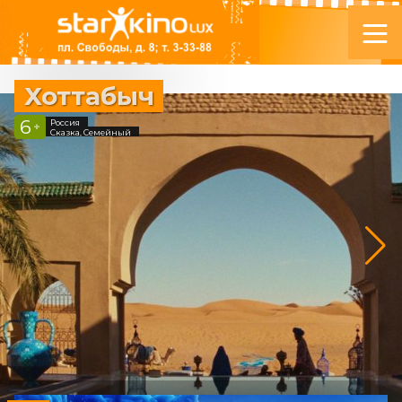
Хоттабыч
6
Россия
+
Сказка, Семейный