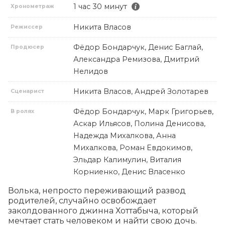
1 час 30 минут
Хронометраж
Никита Власов
Режиссер
Фёдор Бондарчук, Денис Баглай,
Продюсер
Александра Ремизова, Дмитрий
Нелидов
Никита Власов, Андрей Золотарев
Сценарист
Фёдор Бондарчук, Марк Григорьев,
В ролях
Аскар Ильясов, Полина Денисова,
Надежда Михалкова, Анна
Михалкова, Роман Евдокимов,
Эльдар Калимулин, Виталия
Корниенко, Денис Власенко
Волька, непросто переживающий развод 
родителей, случайно освобождает 
заколдованного джинна Хоттабыча, который 
мечтает стать человеком и найти свою дочь. 