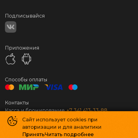
Подписывайся
Приложения
Способы оплаты
Контакты
Касса и бронирование
+7 341 413-33-88
Сайт использует cookies при
авторизации и для аналитики
Стар Кинолюкс
©
2009-
2026
Принять
Читать подробнее
Powered by
p24.app