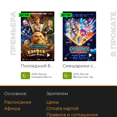
ПРЕМЬЕРА
В ПРОКАТ
ДЕТЯМ
ДЕТЯМ
Последний богатырь. Колобок
Смешарики сквозь вселенные
6
6
2026, Россия
2025, Россия
+
+
Комедия, Фэнтези, Приключения
Фантастика, Приключенческая комедия
Основное
Зрителям
Расписание
Цены
Афиша
Оплата картой
Правила и соглашения