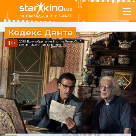
Кодекс Данте
18
2025, Великобритания, Италия, Чили, США
+
Драма, Криминал, Детектив