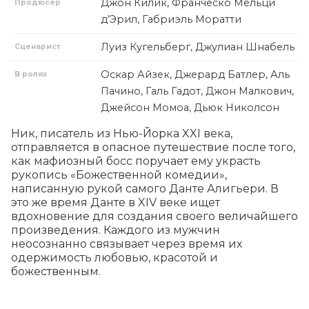
Джон Килик, Франческо Мельци
Продюсер
д’Эрил, Габриэль Моратти
Луиз Кугельберг, Джулиан Шнабель
Сценарист
Оскар Айзек, Джерард Батлер, Аль
В ролях
Пачино, Галь Гадот, Джон Малкович,
Джейсон Момоа, Дьюк Николсон
Ник, писатель из Нью-Йорка XXI века, 
отправляется в опасное путешествие после того, 
как мафиозный босс поручает ему украсть 
рукопись «Божественной комедии», 
написанную рукой самого Данте Алигьери. В 
это же время Данте в XIV веке ищет 
вдохновение для создания своего величайшего 
произведения. Каждого из мужчин 
неосознанно связывает через время их 
одержимость любовью, красотой и 
божественным.