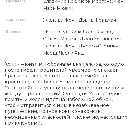
Владимир Кох, Марк Мертенс, Жан-
Продюсер
Мари Мюзик
Жюль де Жонг, Дэвид Фридман
Сценарист
Мэттью Гуд, Кила Лорд Кэссиди,
В ролях
Стивен Мэнгэн, Джон Холлинворт,
Жюль де Жонг, Джефф «Свомпи»
Марш, Чарли Рид
Холли – юная и любознательная ежиха, которую 
после гибели родителей чрезмерно опекает 
брат, а их сосед Уолтер – глава семейства 
кроликов, отец более 50 маленьких детей. 
Уолтер и Холли устали от размеренной жизни и 
жаждут приключений. Однажды Уолтер теряет 
память, и Холли идет на небольшой обман, 
чтобы отправиться с ним в незабываемое 
путешествие, полное новых знакомств, 
неожиданных опасностей и, конечно, настоящих 
приключений.