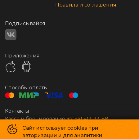
Правила и соглашения
Подписывайся
Приложения
Способы оплаты
Контакты
Касса и бронирование
+7 341 413-33-88
Сайт использует cookies при
авторизации и для аналитики
Стар Кинолюкс
©
2009-
2026