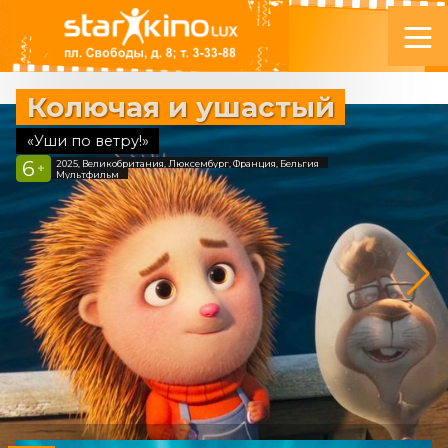
Колючая и ушастый
«Уши по ветру!»
6
2025, Великобритания, Люксембург, Франция, Бельгия
+
Мультфильм