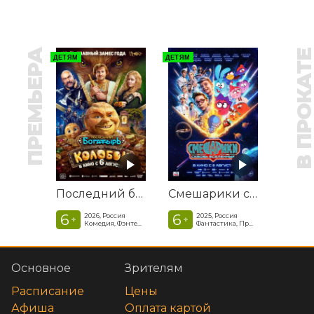
ПРЕМЬЕРА
В ПРОКАТ
ДЕТЯМ
ДЕТЯМ
Последний богатырь. Колобок
Смешарики сквозь вселенные
6
6
2026, Россия
2025, Россия
+
+
Комедия, Фэнтези, Приключения
Фантастика, Приключенческая комедия
Основное
Зрителям
Расписание
Цены
Афиша
Оплата картой