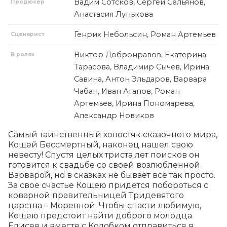
Вадим Сотсков, Сергей Сельянов,
Продюсер
Анастасия Лунькова
Генрих Небольсин, Роман Артемьев
Сценарист
Виктор Добронравов, Екатерина
В ролях
Тарасова, Владимир Сычев, Ирина
Савина, Антон Эльдаров, Варвара
Чабан, Иван Агапов, Роман
Артемьев, Ирина Пономарева,
Александр Новиков
Самый таинственный холостяк сказочного мира, 
Кощей Бессмертный, наконец нашел свою 
невесту! Спустя целых триста лет поисков он 
готовится к свадьбе со своей возлюбленной 
Варварой, но в сказках не бывает все так просто. 
За свое счастье Кощею придется побороться с 
коварной правительницей Тридевятого 
царства – Моревной. Чтобы спасти любимую, 
Кощею предстоит найти доброго молодца 
Елисея и вместе с Колобком отправиться в 