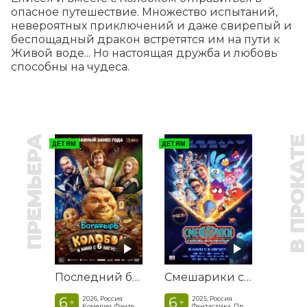
опасное путешествие. Множество испытаний, 
невероятных приключений и даже свирепый и 
беспощадный дракон встретятся им на пути к 
Живой воде... Но настоящая дружба и любовь 
способны на чудеса.
ПРЕМЬЕРА
В ПРОКАТ
ДЕТЯМ
ДЕТЯМ
Последний богатырь. Колобок
Смешарики сквозь вселенные
6
6
2026, Россия
2025, Россия
+
+
Комедия, Фэнтези, Приключения
Фантастика, Приключенческая комедия