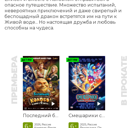
опасное путешествие. Множество испытаний, 
невероятных приключений и даже свирепый и 
беспощадный дракон встретятся им на пути к 
Живой воде... Но настоящая дружба и любовь 
способны на чудеса.
ПРЕМЬЕРА
В ПРОКАТ
ДЕТЯМ
ДЕТЯМ
Последний богатырь. Колобок
Смешарики сквозь вселенные
6
6
2026, Россия
2025, Россия
+
+
Комедия, Фэнтези, Приключения
Фантастика, Приключенческая комедия