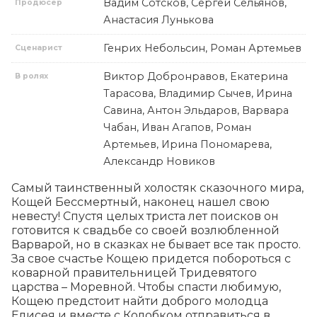
Вадим Сотсков, Сергей Сельянов,
Продюсер
Анастасия Лунькова
Генрих Небольсин, Роман Артемьев
Сценарист
Виктор Добронравов, Екатерина
В ролях
Тарасова, Владимир Сычев, Ирина
Савина, Антон Эльдаров, Варвара
Чабан, Иван Агапов, Роман
Артемьев, Ирина Пономарева,
Александр Новиков
Самый таинственный холостяк сказочного мира, 
Кощей Бессмертный, наконец нашел свою 
невесту! Спустя целых триста лет поисков он 
готовится к свадьбе со своей возлюбленной 
Варварой, но в сказках не бывает все так просто. 
За свое счастье Кощею придется побороться с 
коварной правительницей Тридевятого 
царства – Моревной. Чтобы спасти любимую, 
Кощею предстоит найти доброго молодца 
Елисея и вместе с Колобком отправиться в 