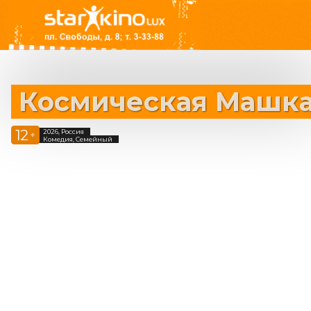
Космическая Машк
12
2026, Россия
+
Комедия, Семейный