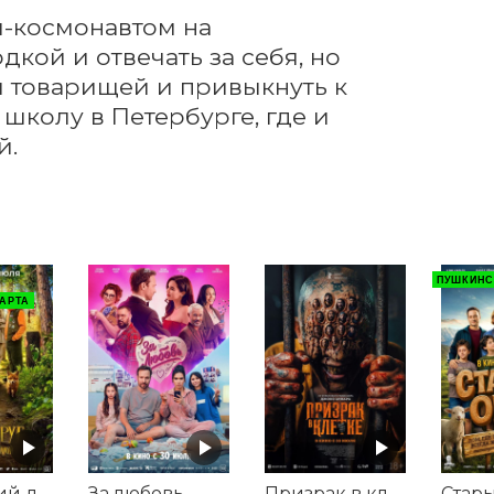
м-космонавтом на 
кой и отвечать за себя, но 
и товарищей и привыкнуть к 
колу в Петербурге, где и 
й.
ПУШКИНС
АРТА
Мой дикий друг. Возвращение домой
За любовь
Призрак в клетке
Стар