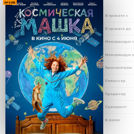
АРХИВ
В прокате с
В прокате до
Меморандум 
Меморандум 
Хронометраж
Режиссер
Продюсер
Сценарист
В ролях