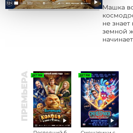
Машка вс
космодро
не знает
земной ж
начинает
ПРЕМЬЕРА
ДЕТЯМ
ДЕТЯМ
Последний богатырь. Колобок
Смешарики сквозь вселенные