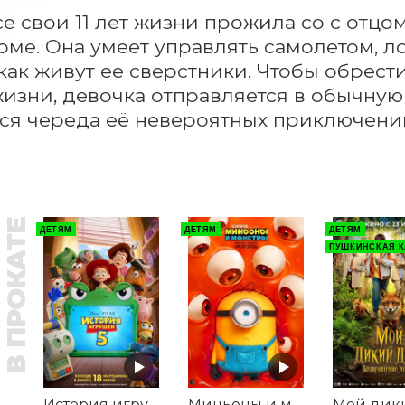
е свои 11 лет жизни прожила со с отцо
ме. Она умеет управлять самолетом, лод
 как живут ее сверстники. Чтобы обрест
изни, девочка отправляется в обычную ш
ся череда её невероятных приключени
В ПРОКАТЕ
ДЕТЯМ
ДЕТЯМ
ДЕТЯМ
ПУШКИНСКАЯ К
История игрушек 5
Миньоны и монстры