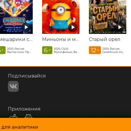
Смешарики сквозь вселенные
Миньоны и монстры
Старый орёл
6
6
12
2025, Россия
2026, США
2026, Россия
+
+
+
Фантастика, Приключенческая комедия
Мультфильм, Фантастика, Комедия, Криминал, Приключения, Семейный
Семейный, Комедия
Подписывайся
Приложения
и для аналитики