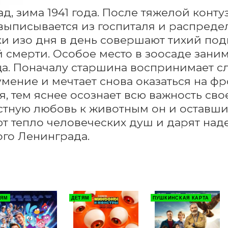
д, зима 1941 года. После тяжелой конт
выписывается из госпиталя и распределя
и изо дня в день совершают тихий подви
 смерти. Особое место в зоосаде заним
а. Поначалу старшина воспринимает слу
мение и мечтает снова оказаться на фро
я, тем яснее осознает всю важность сво
тную любовь к животным он и оставшие
т тепло человеческих душ и дарят наде
го Ленинграда.
ТЯМ
ДЕТЯМ
ПУШКИНСКАЯ КАРТА