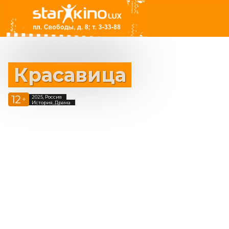
Красавица
12
2025, Россия
+
История, Драма