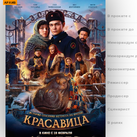
АРХИВ
В прокате с
В прокате до
Меморандум 
Меморандум 
Хронометраж
Режиссер
Продюсер
Сценарист
В ролях