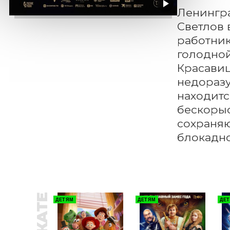
Ленингра
Светлов 
работник
голодной
Красавиц
недоразу
находитс
бескорыс
сохраняю
блокадно
ДЕТЯМ
ДЕТЯМ
ДЕ