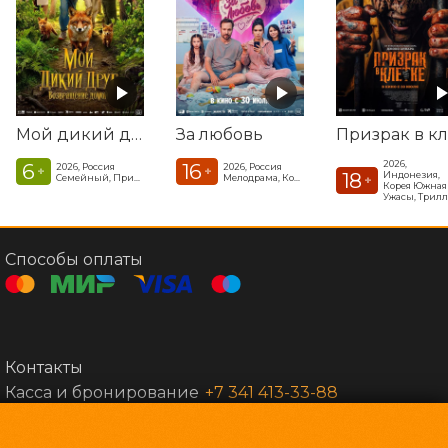
Мой дикий друг. Возвращение домой
За любовь
2026,
6
16
2026, Россия
2026, Россия
+
+
18
Индонезия,
Семейный, Приключения
Мелодрама, Комедия, Фэнтези
+
Корея Южная
Способы оплаты
Контакты
Касса и бронирование
+7 341 413-33-88