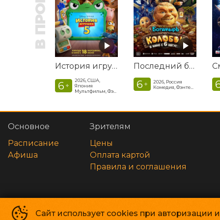
В ПРОКАТЕ
История игрушек 5
Последний богатырь. Колобок
2026, США,
6
2026, Россия
6
+
+
Япония
Комедия, Фэнтези, Приключения
Мультфильм, Фэнтези, Драма, Комедия, Приключения, Семейный
Основное
Зрителям
Расписание
Цены
Афиша
Оплата картой
Правила и соглашения
Сайт использует cookies при авторизации 