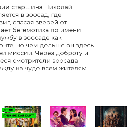
узии старшина Николай 
ется в зоосад, где 
г, спасая зверей от 
ает бегемотиха по имени 
жбу в зоосаде как 
нте, но чем дольше он здесь 
ей миссии. Через доброту и 
ся смотрители зоосада 
жду на чудо всем жителям 
ДЕТЯМ
ПУШКИНСКАЯ КАРТА