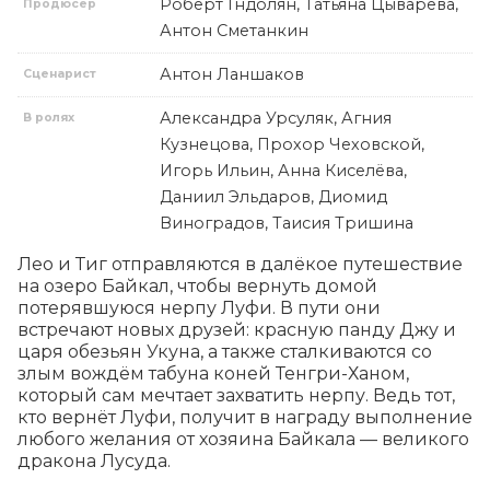
Роберт Гндолян, Татьяна Цыварева,
Продюсер
Антон Сметанкин
Антон Ланшаков
Сценарист
Александра Урсуляк, Агния
В ролях
Кузнецова, Прохор Чеховской,
Игорь Ильин, Анна Киселёва,
Даниил Эльдаров, Диомид
Виноградов, Таисия Тришина
Лео и Тиг отправляются в далёкое путешествие 
на озеро Байкал, чтобы вернуть домой 
потерявшуюся нерпу Луфи. В пути они 
встречают новых друзей: красную панду Джу и 
царя обезьян Укуна, а также сталкиваются со 
злым вождём табуна коней Тенгри-Ханом, 
который сам мечтает захватить нерпу. Ведь тот, 
кто вернёт Луфи, получит в награду выполнение 
любого желания от хозяина Байкала — великого 
дракона Лусуда.