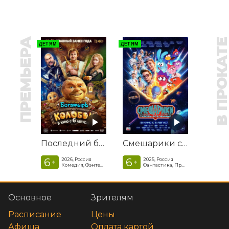
ПРЕМЬЕРА
В ПРОКАТ
ДЕТЯМ
ДЕТЯМ
Последний богатырь. Колобок
Смешарики сквозь вселенные
6
6
2026, Россия
2025, Россия
+
+
Комедия, Фэнтези, Приключения
Фантастика, Приключенческая комедия
Основное
Зрителям
Расписание
Цены
Афиша
Оплата картой