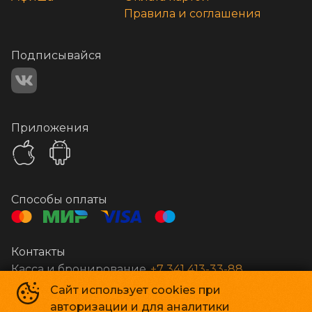
Правила и соглашения
Подписывайся
Приложения
Способы оплаты
Контакты
Касса и бронирование
+7 341 413-33-88
Сайт использует cookies при
авторизации и для аналитики
Стар Кинолюкс
©
2009-
2026