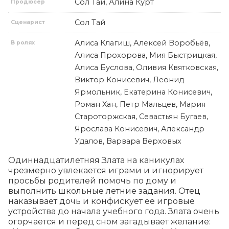
Сол Тай, Алина Курт
Продюсер
Сол Тай
Сценарист
Алиса Клагиш, Алексей Воробьёв,
В ролях
Алиса Прохорова, Мия Быстрицкая,
Алиса Буслова, Оливия Квятковская,
Виктор Конисевич, Леонид
Ярмольник, Екатерина Конисевич,
Роман Хан, Петр Мальцев, Мария
Староторжская, Севастьян Бугаев,
Ярослава Конисевич, Александр
Удалов, Варвара Верховых
Одиннадцатилетняя Злата на каникулах 
чрезмерно увлекается играми и игнорирует 
просьбы родителей помочь по дому и 
выполнить школьные летние задания. Отец 
наказывает дочь и конфискует ее игровые 
устройства до начала учебного года. Злата очень 
огорчается и перед сном загадывает желание: 