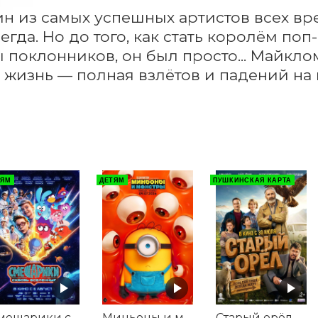
н из самых успешных артистов всех вре
егда. Но до того, как стать королём по
 поклонников, он был просто... Майклом
 жизнь — полная взлётов и падений на 
ТЯМ
ДЕТЯМ
ПУШКИНСКАЯ КАРТА
Смешарики сквозь вселенные
Миньоны и монстры
Старый орёл