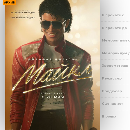
АРХИВ
В прокате с
В прокате до
Меморандум 
Меморандум 
Хронометраж
Режиссер
Продюсер
Сценарист
В ролях