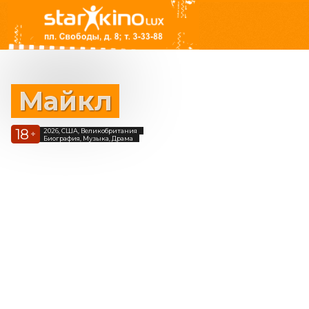
Майкл
18
2026, США, Великобритания
+
Биография, Музыка, Драма