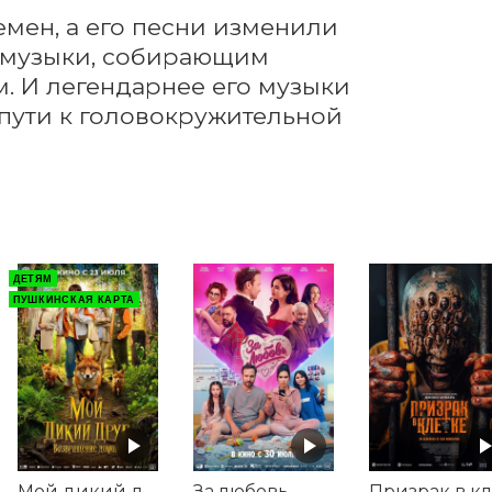
мен, а его песни изменили 
п-музыки, собирающим 
. И легендарнее его музыки 
пути к головокружительной 
ДЕТЯМ
ПУШКИНСКАЯ КАРТА
Мой дикий друг. Возвращение домой
За любовь