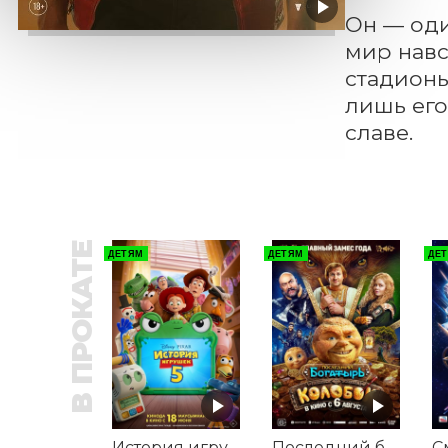
Он — оди
мир навс
стадионы
лишь его
славе.
В ПРОКАТЕ
ДЕТЯМ
ДЕТЯМ
ДЕ
История игрушек 5
Последний богатырь. Колобок