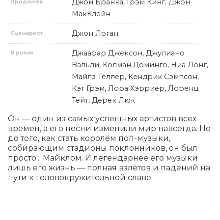
Джон Бранка, Грэм Кинг, Джон
Продюсер
МакКлейн
Джон Логан
Сценарист
Джаафар Джексон, Джулиано
В ролях
Вальди, Колман Доминго, Ниа Лонг,
Майлз Теллер, Кендрик Сэмпсон,
Кэт Грэм, Лора Хэрриер, Лоренц
Тейт, Дерек Люк
Он — один из самых успешных артистов всех 
времен, а его песни изменили мир навсегда. Но 
до того, как стать королём поп-музыки, 
собирающим стадионы поклонников, он был 
просто... Майклом. И легендарнее его музыки 
лишь его жизнь — полная взлётов и падений на 
пути к головокружительной славе.