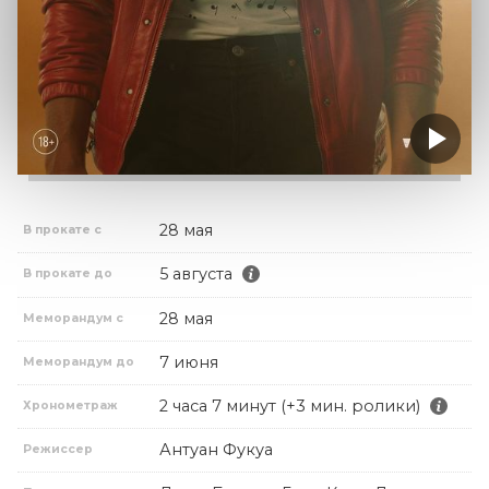
28 мая
В прокате с
5 августа
В прокате до
28 мая
Меморандум с
7 июня
Меморандум до
2 часа 7 минут (+3 мин. ролики)
Хронометраж
Антуан Фукуа
Режиссер