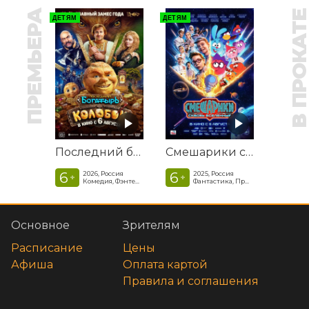
ПРЕМЬЕРА
В ПРОКАТ
ДЕТЯМ
ДЕТЯМ
Последний богатырь. Колобок
Смешарики сквозь вселенные
6
6
2026, Россия
2025, Россия
+
+
Комедия, Фэнтези, Приключения
Фантастика, Приключенческая комедия
Основное
Зрителям
Расписание
Цены
Афиша
Оплата картой
Правила и соглашения