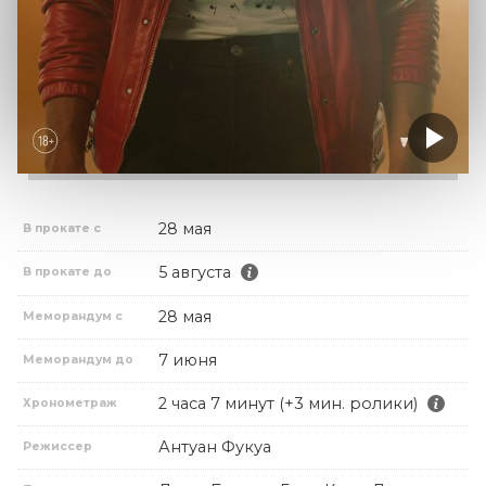
28 мая
В прокате с
5 августа
В прокате до
28 мая
Меморандум с
7 июня
Меморандум до
2 часа 7 минут (+3 мин. ролики)
Хронометраж
Антуан Фукуа
Режиссер