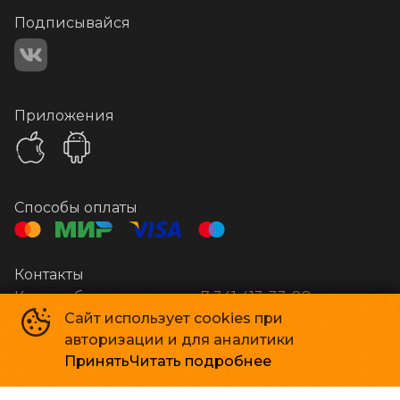
Подписывайся
Приложения
Способы оплаты
Контакты
Касса и бронирование
+7 341 413-33-88
Сайт использует cookies при
авторизации и для аналитики
Стар Кинолюкс
©
2009-
2026
Принять
Читать подробнее
Powered by
p24.app