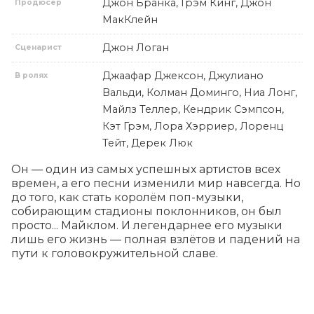
Джон Бранка, Грэм Кинг, Джон
Продюсер
МакКлейн
Джон Логан
Сценарист
Джаафар Джексон, Джулиано
В ролях
Вальди, Колман Доминго, Ниа Лонг,
Майлз Теллер, Кендрик Сэмпсон,
Кэт Грэм, Лора Хэрриер, Лоренц
Тейт, Дерек Люк
Он — один из самых успешных артистов всех 
времен, а его песни изменили мир навсегда. Но 
до того, как стать королём поп-музыки, 
собирающим стадионы поклонников, он был 
просто... Майклом. И легендарнее его музыки 
лишь его жизнь — полная взлётов и падений на 
пути к головокружительной славе.