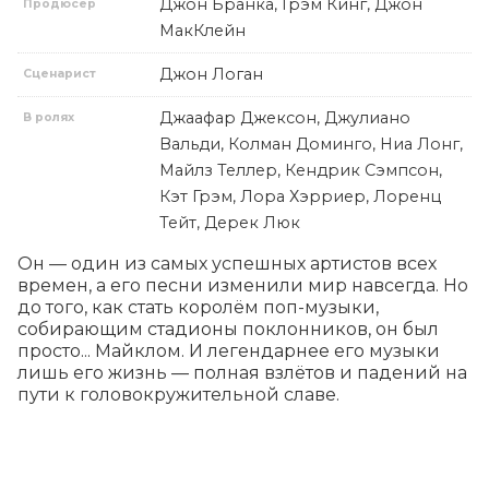
Джон Бранка, Грэм Кинг, Джон
Продюсер
МакКлейн
Джон Логан
Сценарист
Джаафар Джексон, Джулиано
В ролях
Вальди, Колман Доминго, Ниа Лонг,
Майлз Теллер, Кендрик Сэмпсон,
Кэт Грэм, Лора Хэрриер, Лоренц
Тейт, Дерек Люк
Он — один из самых успешных артистов всех 
времен, а его песни изменили мир навсегда. Но 
до того, как стать королём поп-музыки, 
собирающим стадионы поклонников, он был 
просто... Майклом. И легендарнее его музыки 
лишь его жизнь — полная взлётов и падений на 
пути к головокружительной славе.