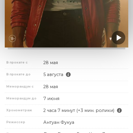
28 мая
В прокате с
5 августа
В прокате до
28 мая
Меморандум с
7 июня
Меморандум до
2 часа 7 минут (+3 мин. ролики)
Хронометраж
Антуан Фукуа
Режиссер