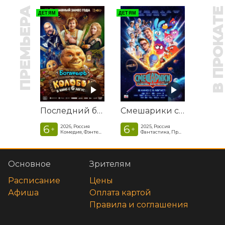
ПРЕМЬЕРА
В ПРОКАТ
ДЕТЯМ
ДЕТЯМ
Последний богатырь. Колобок
Смешарики сквозь вселенные
6
6
2026, Россия
2025, Россия
+
+
Комедия, Фэнтези, Приключения
Фантастика, Приключенческая комедия
Основное
Зрителям
Расписание
Цены
Афиша
Оплата картой
Правила и соглашения