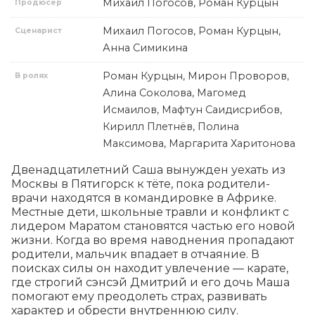
Михаил Погосов, Роман Курцын
Продюсер
Михаил Погосов, Роман Курцын,
Сценарист
Анна Симикина
Роман Курцын, Мирон Проворов,
В ролях
Алина Соколова, Магомед
Исмаилов, Мафтун Саидисрибов,
Кирилл Плетнёв, Полина
Максимова, Маргарита Харитонова
Двенадцатилетний Саша вынужден уехать из 
Москвы в Пятигорск к тёте, пока родители-
врачи находятся в командировке в Африке. 
Местные дети, школьные травли и конфликт с 
лидером Маратом становятся частью его новой 
жизни. Когда во время наводнения пропадают 
родители, мальчик впадает в отчаяние. В 
поисках силы он находит увлечение — карате, 
где строгий сэнсэй Дмитрий и его дочь Маша 
помогают ему преодолеть страх, развивать 
характер и обрести внутреннюю силу.